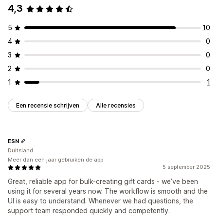
4,3
5
10
4
0
3
0
2
0
1
1
Een recensie schrijven
Alle recensies
ESN
Duitsland
Meer dan een jaar gebruiken de app
5 september 2025
Great, reliable app for bulk-creating gift cards - we’ve been
using it for several years now. The workflow is smooth and the
UI is easy to understand. Whenever we had questions, the
support team responded quickly and competently.