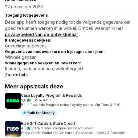
22 november 2023
Toegang tot gegevens
Deze app heeft toegang nodig tot de volgende gegevens om
goed te kunnen werken in je winkel. Ontdek waarom in het
privacybeleid van de ontwikkelaar
.
Klantgegevens bekijken:
Gevoelige gegevens
Gegevens van medewerkers en bijdragers bekijken:
Winkeleigenaar
Winkelgegevens bekijken en bewerken:
Klanten, cadeaubonnen, winkeltegoed
Zie details
Meer apps zoals deze
Casa Loyalty Program & Rewards
van 5 sterren
5,0
(389)
•
Gratis
389 recensies in totaal
Build Rewards Program using Loyalty points, Vip Tiers & POS.
Built for Shopify
Rise Gift Cards & Store Credit
van 5 sterren
4,8
(707)
•
Gratis proefperiode beschikbaar
707 recensies in totaal
Store Credit Wallet for Giftcards, Cashback, Loyalty & Rewards