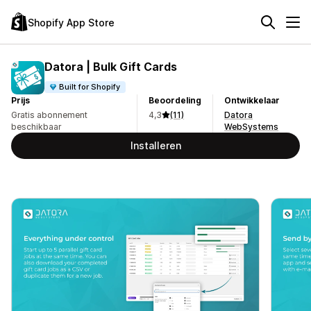
Shopify App Store
Datora | Bulk Gift Cards
Built for Shopify
Prijs
Beoordeling
Ontwikkelaar
Gratis abonnement
4,3
(11)
Datora
beschikbaar
WebSystems
Installeren