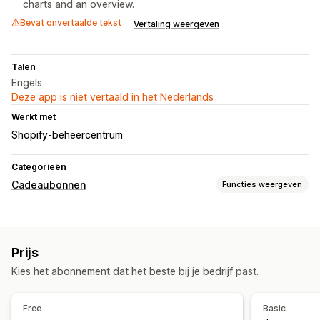
charts and an overview.
Bevat onvertaalde tekst
Vertaling weergeven
Talen
Engels
Deze app is niet vertaald in het Nederlands
Werkt met
Shopify-beheercentrum
Categorieën
Cadeaubonnen
Functies weergeven
Kaarttypen
Bulk
Digitaal
Prijs
Aanpassing
Kies het abonnement dat het beste bij je bedrijf past.
Aangepaste bedragen
Cadeauberichten
Vervaldatum
Bezorgopties
Free
Basic