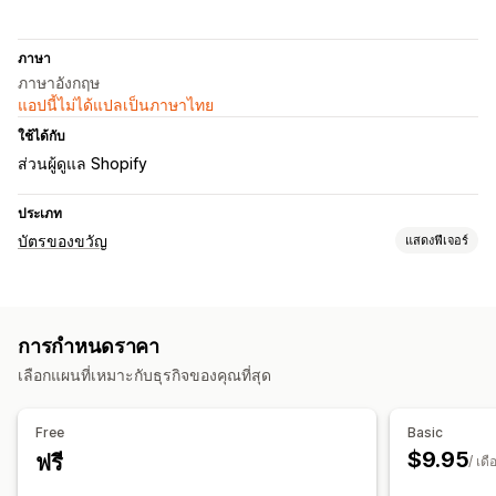
ภาษา
ภาษาอังกฤษ
แอปนี้ไม่ได้แปลเป็นภาษาไทย
ใช้ได้กับ
ส่วนผู้ดูแล Shopify
ประเภท
บัตรของขวัญ
แสดงฟีเจอร์
ประเภทบัตร
หลายรายการ
ดิจิทัล
การกำหนดราคา
การปรับแต่ง
เลือกแผนที่เหมาะกับธุรกิจของคุณที่สุด
จำนวนเงินที่กำหนดเอง
ข้อความของขวัญ
วันหมดอายุ
ตัวเลือกการจัดส่ง
Free
Basic
$9.95
ฟรี
การส่งจำนวนมาก
อีเมล
/ เดื