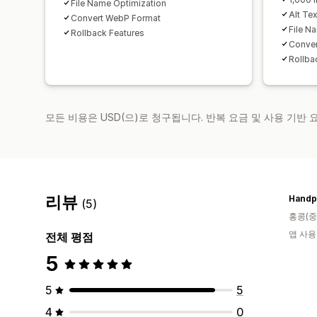
File Name Optimization
Alt Te
Convert WebP Format
File N
Rollback Features
Conve
Rollba
모든 비용은 USD(으)로 청구됩니다. 반복 요금 및 사용 기반
리뷰
Handp
(5)
홍콩(중
앱 사용
전체 평점
5
5
5
4
0