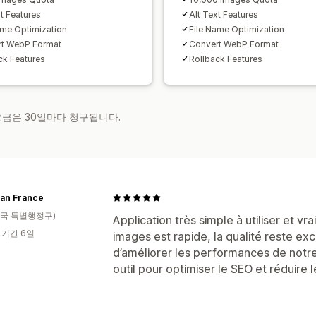
xt Features
Alt Text Features
ame Optimization
File Name Optimization
rt WebP Format
Convert WebP Format
ck Features
Rollback Features
 요금은 30일마다 청구됩니다.
an France
국 특별행정구)
Application très simple à utiliser et v
 기간 6일
images est rapide, la qualité reste ex
d’améliorer les performances de notre
outil pour optimiser le SEO et réduire 