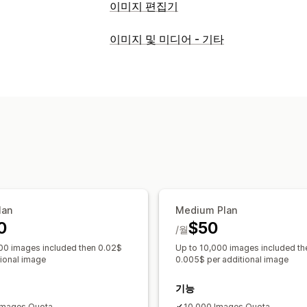
이미지 편집기
이미지 최적화
이미지 및 미디어 - 기타
이미지 압축
품질 제어
SEO
대체 텍스
대량 편집
대체 텍스트
파일 이름
압축
lan
Medium Plan
0
$50
/월
00 images included then 0.02$
Up to 10,000 images included th
tional image
0.005$ per additional image
기능
Images Quota
10,000 Images Quota