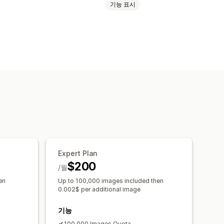
기능 표시
트
Expert Plan
$200
/월
en
Up to 100,000 images included then
0.002$ per additional image
기능
100,000 Images Quota