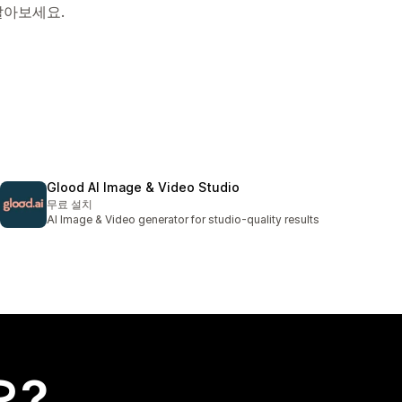
알아보세요.
Glood AI Image & Video Studio
무료 설치
AI Image & Video generator for studio-quality results
요?