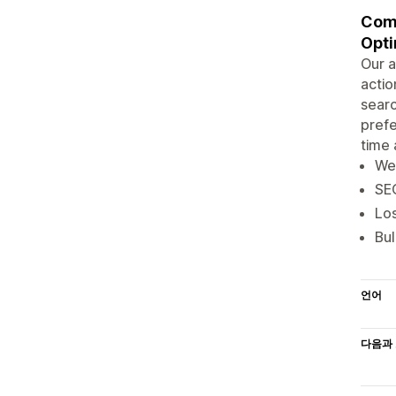
Comp
Opti
Our a
actio
searc
prefe
time 
Web
SEO
Los
Bul
언어
다음과 