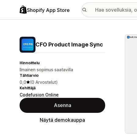
Shopify App Store
Esitt
CFO Product Image Sync
Hinnoittelu
Ilmainen sopimus saatavilla
Tähtiarvio
0,0
(0 Arvostelut)
Kehittäjä
Codefusion Online
Asenna
Näytä demokauppa