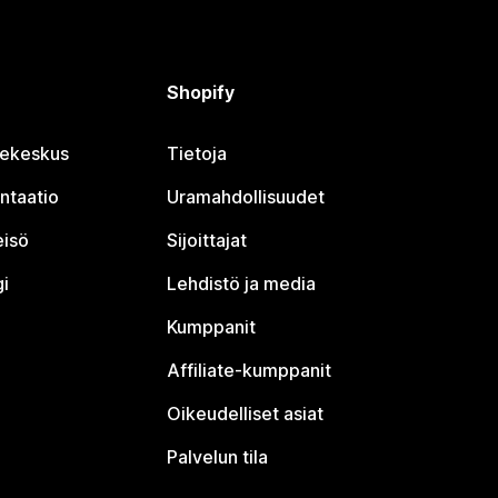
Shopify
jekeskus
Tietoja
ntaatio
Uramahdollisuudet
eisö
Sijoittajat
i
Lehdistö ja media
Kumppanit
Affiliate-kumppanit
Oikeudelliset asiat
Palvelun tila