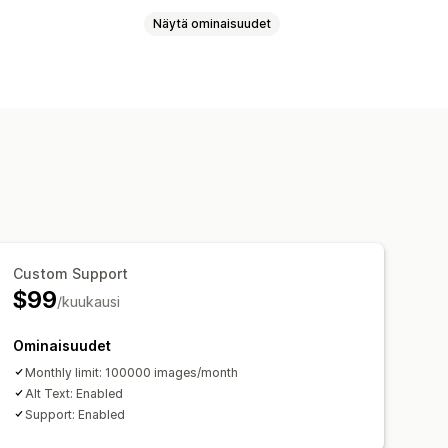
Näytä ominaisuudet
taminen
Otsikot
visuus
ynkronointi
Tuotteiden synkronointi
iaikainen synkronointi
 vienti
Ajastettu tuonti
FTP/SFTP
Custom Support
$99
/kuukausi
Ominaisuudet
Monthly limit: 100000 images/month
Alt Text: Enabled
Support: Enabled