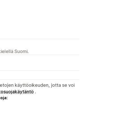
ielellä Suomi.
etojen käyttöoikeuden, jotta se voi
tosuojakäytäntö
.
oja: