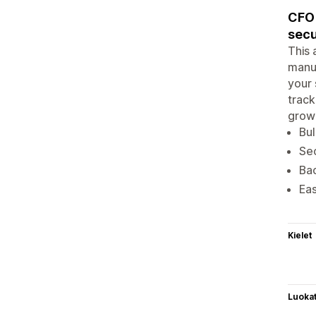
CFO 
secu
This 
manua
your 
track
growi
Bul
Sec
Bac
Eas
Kielet
Luoka