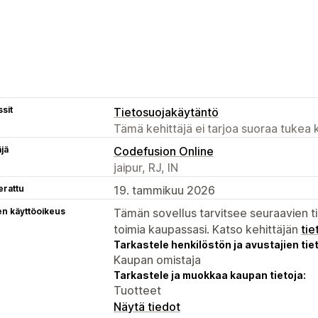
sit
Tietosuojakäytäntö
Tämä kehittäjä ei tarjoa suoraa tukea k
äjä
Codefusion Online
jaipur, RJ, IN
erattu
19. tammikuu 2026
en käyttöoikeus
Tämän sovellus tarvitsee seuraavien ti
toimia kaupassasi. Katso kehittäjän
tie
Tarkastele henkilöstön ja avustajien tiet
Kaupan omistaja
Tarkastele ja muokkaa kaupan tietoja:
Tuotteet
Näytä tiedot