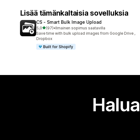
Lisää tämänkaltaisia sovelluksia
CS ‑ Smart Bulk Image Upload
/ 5 tähteä
5,0
(97)
•
Ilmainen sopimus saatavilla
97 arvostelua yhteensä
Save time with bulk upload images from Google Drive ,
Dropbox
Built for Shopify
Halua