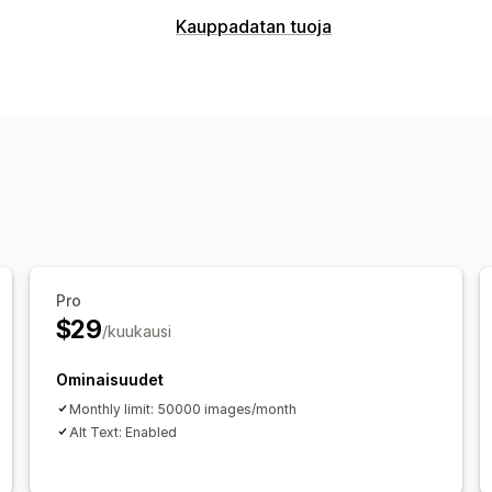
Mukautukset
Kauppadatan tuoja
Joukkolataus (siirto)
Kuvakoon muut
Tietojen synkronointi
Hakukoneoptimointi
Mobiiliresponsii
Automaattiset päivitykset
Varaston s
Kahdensuuntainen synkronointi
Reaal
Ajastettu synkronointi
Tietojen siirto
Joukkovienti
Joukkotuonti
Ajastettu
Joukkopäivitykset
Pro
$29
/kuukausi
Ominaisuudet
Monthly limit: 50000 images/month
Alt Text: Enabled