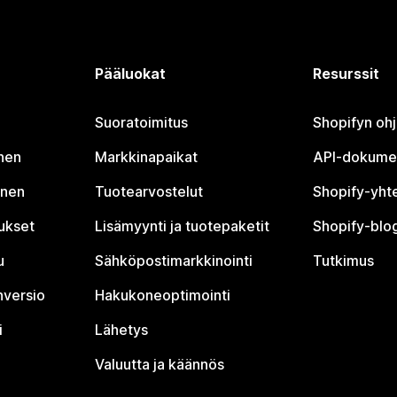
Pääluokat
Resurssit
Suoratoimitus
Shopifyn oh
nen
Markkinapaikat
API-dokume
inen
Tuotearvostelut
Shopify-yht
tukset
Lisämyynti ja tuotepaketit
Shopify-blog
u
Sähköpostimarkkinointi
Tutkimus
nversio
Hakukoneoptimointi
i
Lähetys
Valuutta ja käännös