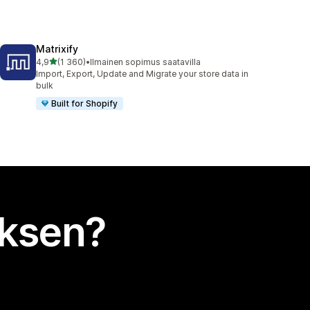
Matrixify
/ 5 tähteä
4,9
(1 360)
•
Ilmainen sopimus saatavilla
1360 arvostelua yhteensä
Import, Export, Update and Migrate your store data in
bulk
Built for Shopify
uksen?