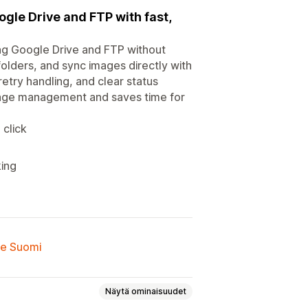
gle Drive and FTP with fast,
ng Google Drive and FTP without
olders, and sync images directly with
etry handling, and clear status
 image management and saves time for
 click
king
lle Suomi
Näytä ominaisuudet