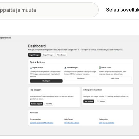
Selaa sovellu
elykuvagalleria