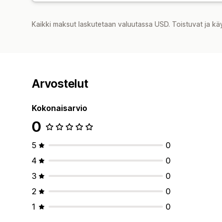
Kaikki maksut laskutetaan valuutassa USD. Toistuvat ja kä
Arvostelut
Kokonaisarvio
0
5
0
4
0
3
0
2
0
1
0