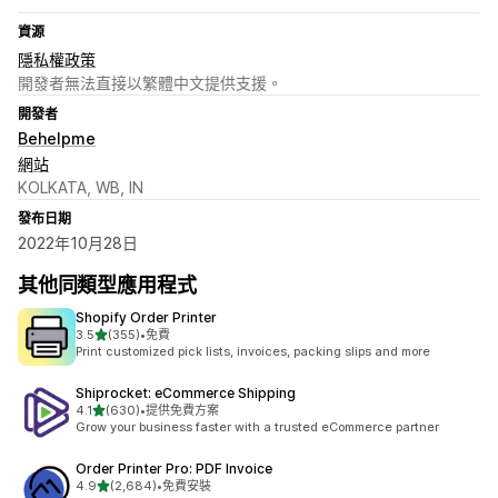
資源
隱私權政策
開發者無法直接以繁體中文提供支援。
開發者
Behelpme
網站
KOLKATA, WB, IN
發布日期
2022年10月28日
其他同類型應用程式
Shopify Order Printer
滿分 5 顆星
3.5
(355)
•
免費
共有 355 則評價
Print customized pick lists, invoices, packing slips and more
Shiprocket: eCommerce Shipping
滿分 5 顆星
4.1
(630)
•
提供免費方案
共有 630 則評價
Grow your business faster with a trusted eCommerce partner
Order Printer Pro: PDF Invoice
滿分 5 顆星
4.9
(2,684)
•
免費安裝
共有 2684 則評價