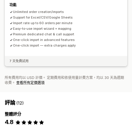
功能
Unlimited order creation/imports
Support for Excel/CSV/Google Sheets
Import rate up to 60 orders per minute
Easy-to-use import wizard + mapping
Premium dedicated chat & call support
One-click import in advanced features
One-click import — extra charges apply
7 天免費試用
所有費用均以 USD 計價。 定期費用和依使用量計費方案，均以 30 天為週期
收費。
查看所有定價選項
評論
(12)
整體評分
4.8