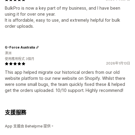
BulkPro is now a key part of my business, and I have been
using it for over one year.
It is affordable, easy to use, and extremely helpful for bulk
order uploads.
G-Force Australia
澳洲
使用應用程式 3個月
2026年1月13日
This app helped migrate our historical orders from our old
website platform to our new website on Shopify. Whilst there
were some small bugs, the team quickly fixed these & helped
get the orders uploaded. 10/10 support. Highly recommend!
支援服務
App 支援由 Behelpme 提供。