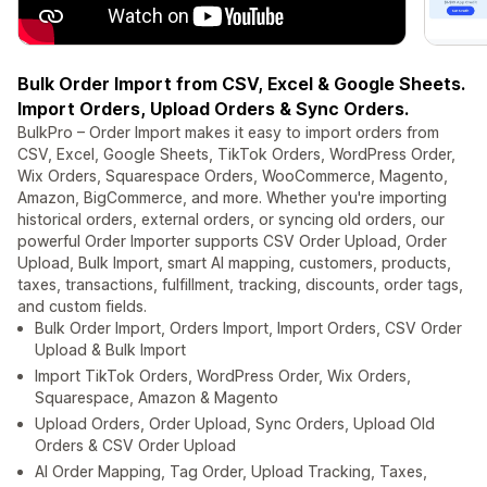
Bulk Order Import from CSV, Excel & Google Sheets.
Import Orders, Upload Orders & Sync Orders.
BulkPro – Order Import makes it easy to import orders from
CSV, Excel, Google Sheets, TikTok Orders, WordPress Order,
Wix Orders, Squarespace Orders, WooCommerce, Magento,
Amazon, BigCommerce, and more. Whether you're importing
historical orders, external orders, or syncing old orders, our
powerful Order Importer supports CSV Order Upload, Order
Upload, Bulk Import, smart AI mapping, customers, products,
taxes, transactions, fulfillment, tracking, discounts, order tags,
and custom fields.
Bulk Order Import, Orders Import, Import Orders, CSV Order
Upload & Bulk Import
Import TikTok Orders, WordPress Order, Wix Orders,
Squarespace, Amazon & Magento
Upload Orders, Order Upload, Sync Orders, Upload Old
Orders & CSV Order Upload
AI Order Mapping, Tag Order, Upload Tracking, Taxes,