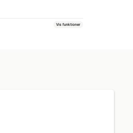
Vis funktioner
de priser
Masseredigering