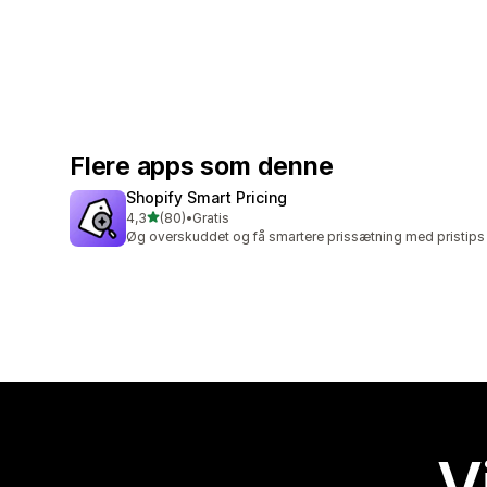
Flere apps som denne
Shopify Smart Pricing
ud af 5 stjerner
4,3
(80)
•
Gratis
80 anmeldelser i alt
Øg overskuddet og få smartere prissætning med pristips
V