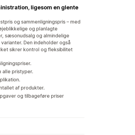
nistration, ligesom en glente
ostpris og sammenligningspris – med
jeblikkelige og planlagte
ner, sæsonudsalg og almindelige
e varianter. Den indeholder også
ket sikrer kontrol og fleksibilitet
igningspriser.
alle pristyper.
plikation.
tallet af produkter.
 opgaver og tilbageføre priser