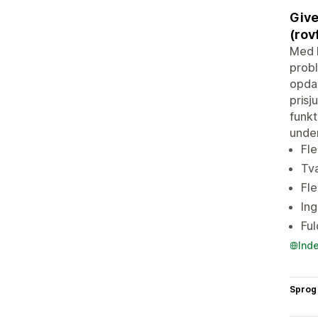
Give
(rov
Med B
probl
opdat
prisj
funkt
under
Fle
Tvæ
Fle
Ing
Ful
Ind
Sprog