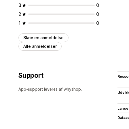
3
0
2
0
1
0
Skriv en anmeldelse
Alle anmeldelser
Support
Resso
App-support leveres af whyshop.
Udvikl
Lance
Dataa