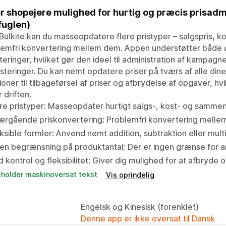
r shopejere mulighed for hurtig og præcis prisadmi
fuglen)
ulkite kan du masseopdatere flere pristyper – salgspris, k
emfri konvertering mellem dem. Appen understøtter både ø
eringer, hvilket gør den ideel til administration af kampag
usteringer. Du kan nemt opdatere priser på tværs af alle din
ioner til tilbageførsel af priser og afbrydelse af opgaver, hvil
 driften.
re pristyper: Masseopdater hurtigt salgs-, kost- og sammenl
rgående priskonvertering: Problemfri konvertering mellem 
ksible formler: Anvend nemt addition, subtraktion eller multi
en begrænsning på produktantal: Der er ingen grænse for an
d kontrol og fleksibilitet: Giver dig mulighed for at afbryde
eholder maskinoversat tekst
Vis oprindelig
Engelsk og Kinesisk (forenklet)
Denne app er ikke oversat til Dansk