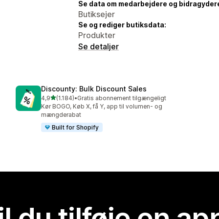
Se data om medarbejdere og bidragyder
Butiksejer
Se og rediger butiksdata:
Produkter
Se detaljer
Discounty: Bulk Discount Sales
ud af 5 stjerner
4,9
(1.184)
•
Gratis abonnement tilgængeligt
1184 anmeldelser i alt
Kør BOGO, Køb X, få Y, app til volumen- og
mængderabat
Built for Shopify
il du tilføje en ap