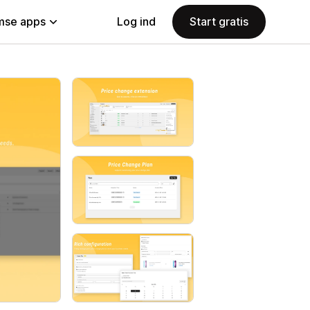
se apps
Log ind
Start gratis