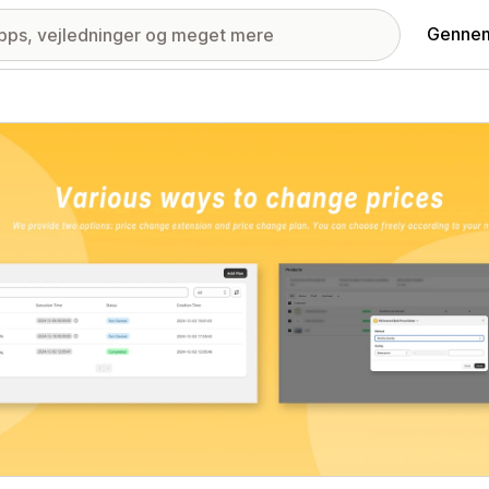
Gennem
ri med udvalgte billeder