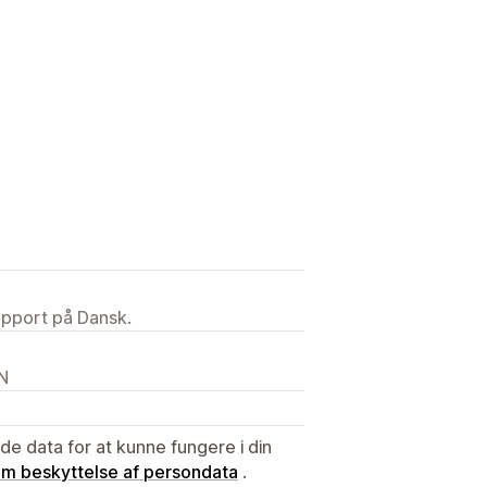
upport på Dansk.
CN
e data for at kunne fungere i din
 om beskyttelse af persondata
.