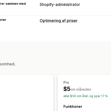
rer sammen med
Shopify-administrator
rier
Optimering af priser
Prisstyring
Prisregler
Mængderabatter
Tilpasse
Overvågning
Prissporing
Prishistorik
ksomhed.
Pro
$5
om måneden
eller $50 om året, og spar 17 %
Funktioner