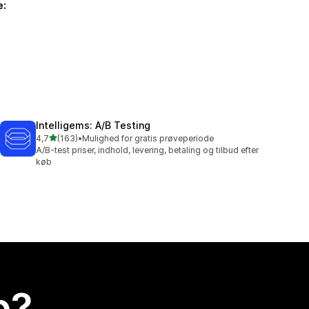
e:
Intelligems: A/B Testing
ud af 5 stjerner
4,7
(163)
•
Mulighed for gratis prøveperiode
163 anmeldelser i alt
A/B-test priser, indhold, levering, betaling og tilbud efter
køb
p?