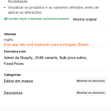
flexibilidade
Visualizar os produtos e as variantes afetados antes de
aplicar as alterações
Contém texto traduzido automaticamente
Mostrar original
Idiomas
inglês
Este app não está traduzido para português (Brasil)
Funciona com
Admin da Shopify
2048 variants
Bulk price editor
Fixed Prices
Categorias
Editor em massa
Mostrar os recursos
Recursos editáveis
Descontos
Mostrar os recursos
Produtos
Variantes
Preços
Tipos de descontos
Ações
Descontos percentuais
Descontos em massa