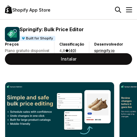
Shopify App Store
Springify: Bulk Price Editor
Built for Shopify
Preços
Classificação
Desenvolvedor
Plano gratuito disponível
4,8
(40)
springify.io
Instalar