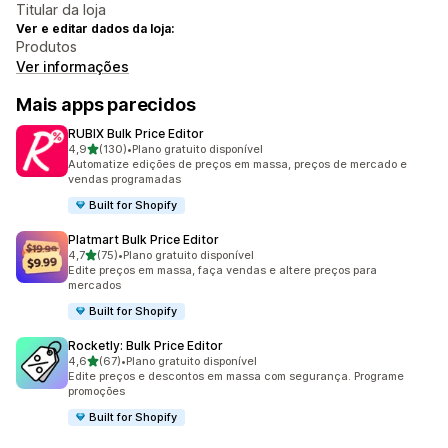
Titular da loja
Ver e editar dados da loja:
Produtos
Ver informações
Mais apps parecidos
RUBIX Bulk Price Editor
de 5 estrelas
4,9
(130)
•
Plano gratuito disponível
130 avaliações ao todo
Automatize edições de preços em massa, preços de mercado e
vendas programadas
Built for Shopify
Platmart Bulk Price Editor
de 5 estrelas
4,7
(75)
•
Plano gratuito disponível
75 avaliações ao todo
Edite preços em massa, faça vendas e altere preços para
mercados
Built for Shopify
Rocketly: Bulk Price Editor
de 5 estrelas
4,6
(67)
•
Plano gratuito disponível
67 avaliações ao todo
Edite preços e descontos em massa com segurança. Programe
promoções
Built for Shopify