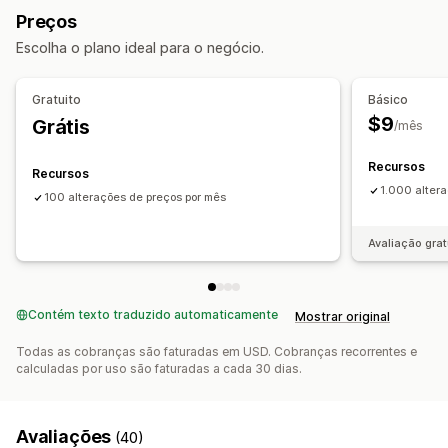
Reversão
Tarefas programadas
Edição em massa
Preços
Gerenciamento de descontos
Escolha o plano ideal para o negócio.
Ferramenta de edição
Edição em massa
Automações
Gratuito
Básico
$9
Grátis
/mês
Recursos
Recursos
1.000 alter
100 alterações de preços por mês
Avaliação grat
Contém texto traduzido automaticamente
Mostrar original
Todas as cobranças são faturadas em USD. Cobranças recorrentes e
calculadas por uso são faturadas a cada 30 dias.
Avaliações
(40)