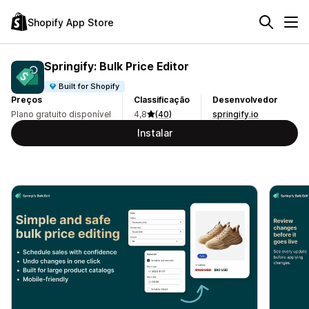
Shopify App Store
Springify: Bulk Price Editor
Built for Shopify
Preços
Classificação
Desenvolvedor
Plano gratuito disponível
4,8
(40)
springify.io
Instalar