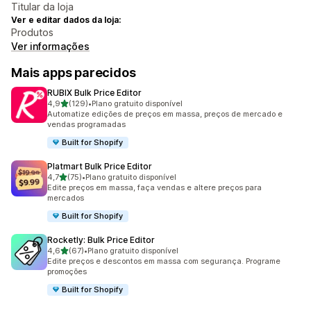
Titular da loja
Ver e editar dados da loja:
Produtos
Ver informações
Mais apps parecidos
RUBIX Bulk Price Editor
de 5 estrelas
4,9
(129)
•
Plano gratuito disponível
129 avaliações ao todo
Automatize edições de preços em massa, preços de mercado e
vendas programadas
Built for Shopify
Platmart Bulk Price Editor
de 5 estrelas
4,7
(75)
•
Plano gratuito disponível
75 avaliações ao todo
Edite preços em massa, faça vendas e altere preços para
mercados
Built for Shopify
Rocketly: Bulk Price Editor
de 5 estrelas
4,6
(67)
•
Plano gratuito disponível
67 avaliações ao todo
Edite preços e descontos em massa com segurança. Programe
promoções
Built for Shopify