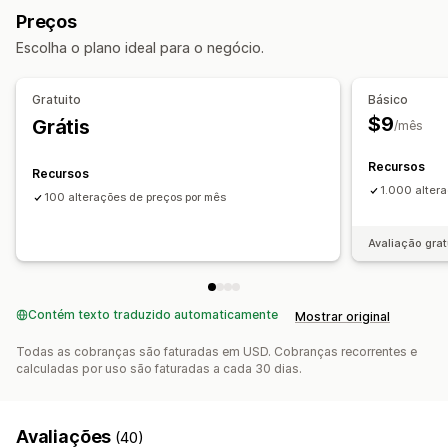
Reversão
Tarefas programadas
Edição em massa
Preços
Gerenciamento de descontos
Escolha o plano ideal para o negócio.
Ferramenta de edição
Edição em massa
Automações
Gratuito
Básico
$9
Grátis
/mês
Recursos
Recursos
1.000 alter
100 alterações de preços por mês
Avaliação grat
Contém texto traduzido automaticamente
Mostrar original
Todas as cobranças são faturadas em USD. Cobranças recorrentes e
calculadas por uso são faturadas a cada 30 dias.
Avaliações
(40)