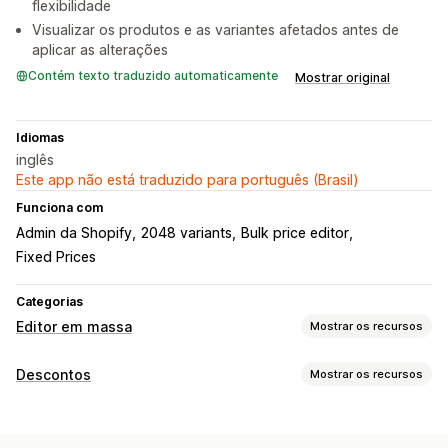
flexibilidade
Visualizar os produtos e as variantes afetados antes de
aplicar as alterações
Contém texto traduzido automaticamente
Mostrar original
Idiomas
inglês
Este app não está traduzido para português (Brasil)
Funciona com
Admin da Shopify
2048 variants
Bulk price editor
Fixed Prices
Categorias
Editor em massa
Mostrar os recursos
Recursos editáveis
Descontos
Mostrar os recursos
Produtos
Variantes
Preços
Tipos de descontos
Ações
Descontos percentuais
Descontos em massa