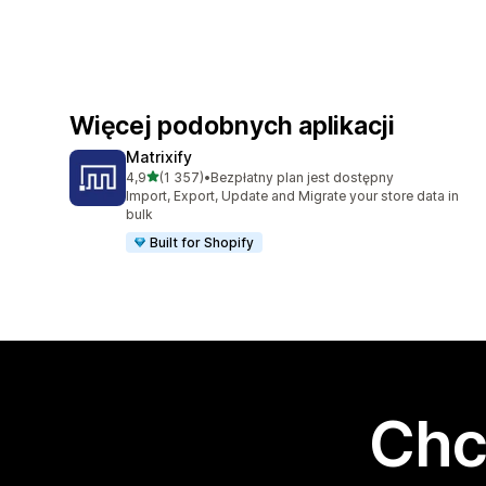
Więcej podobnych aplikacji
Matrixify
na 5 gwiazdek
4,9
(1 357)
•
Bezpłatny plan jest dostępny
Łączna liczba recenzji: 1357
Import, Export, Update and Migrate your store data in
bulk
Built for Shopify
Chc