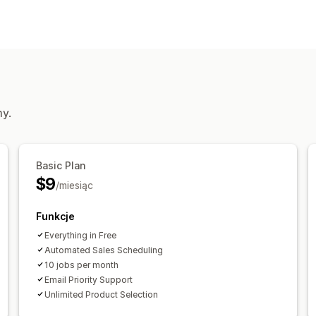
Edytowalne zasoby
Ceny
Działania
Przywracanie
Edycja zbiorcza
my.
Basic Plan
$9
/miesiąc
Funkcje
Everything in Free
Automated Sales Scheduling
10 jobs per month
Email Priority Support
Unlimited Product Selection