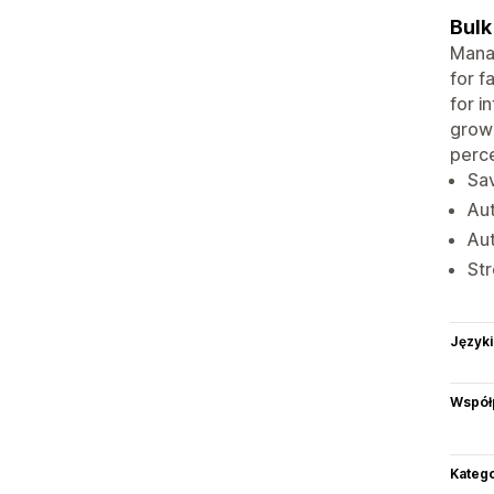
Bulk
Manag
for f
for i
growi
perce
Sav
Aut
Aut
Str
Języki
Współ
Katego