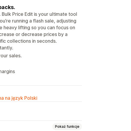
backs.
Bulk Price Edit is your ultimate tool
’re running a flash sale, adjusting
he heavy lifting so you can focus on
increase or decrease prices by a
ic collections in seconds.
tantly.
our sales.
margins
a na język Polski
Pokaż funkcje