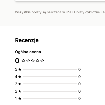
Wszystkie opłaty są naliczane w USD. Opłaty cykliczne i 
Recenzje
Ogólna ocena
0
5
0
4
0
3
0
2
0
1
0