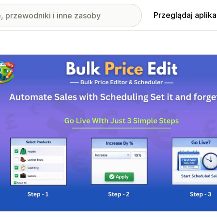
Przeglądaj aplika
nione obrazy w galerii