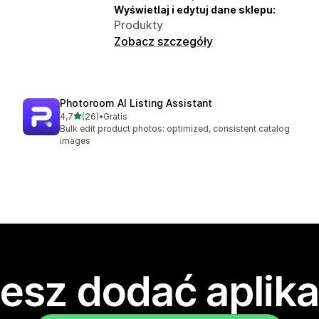
Wyświetlaj i edytuj dane sklepu:
Produkty
Zobacz szczegóły
Photoroom AI Listing Assistant
na 5 gwiazdek
4,7
(26)
•
Gratis
Łączna liczba recenzji: 26
Bulk edit product photos: optimized, consistent catalog
images
esz dodać aplika