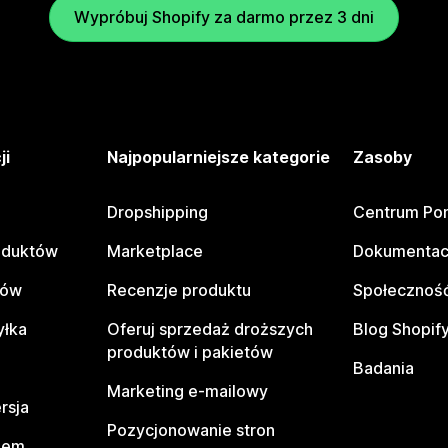
Wypróbuj Shopify za darmo przez 3 dni
ji
Najpopularniejsze kategorie
Zasoby
Dropshipping
Centrum Po
oduktów
Marketplace
Dokumentac
tów
Recenzje produktu
Społeczność
yłka
Oferuj sprzedaż droższych
Blog Shopif
produktów i pakietów
Badania
Marketing e-mailowy
rsja
Pozycjonowanie stron
pem