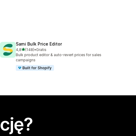
Sami Bulk Price Editor
na 5 gwiazdek
4,8
(148)
•
Gratis
Łączna liczba recenzji: 148
Bulk product editor & auto-revert prices for sales
campaigns
Built for Shopify
cję?