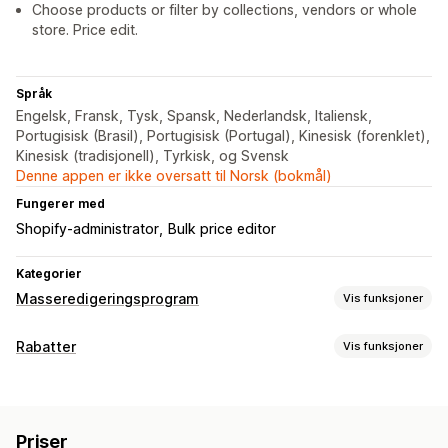
Choose products or filter by collections, vendors or whole
store. Price edit.
Språk
Engelsk, Fransk, Tysk, Spansk, Nederlandsk, Italiensk,
Portugisisk (Brasil), Portugisisk (Portugal), Kinesisk (forenklet),
Kinesisk (tradisjonell), Tyrkisk, og Svensk
Denne appen er ikke oversatt til Norsk (bokmål)
Fungerer med
Shopify-administrator
Bulk price editor
Kategorier
Masseredigeringsprogram
Vis funksjoner
Redigerbare ressurser
Rabatter
Vis funksjoner
Produkter
Varianter
Priser
Rabattyper
Handlinger
Prosentbaserte rabatter
Masserabatter
Planlagte oppgaver
Masseredigering
Priser