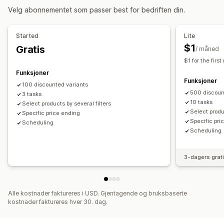
Administrere rabatter
Velg abonnementet som passer best for bedriften din.
Redigeringsverktøy
Masseredigering
Started
Lite
$1
Gratis
/ måned
$1 for the firs
Funksjoner
Funksjoner
100 discounted variants
500 discoun
3 tasks
10 tasks
Select products by several filters
Select produ
Specific price ending
Specific pri
Scheduling
Scheduling
3-dagers grat
Alle kostnader faktureres i USD. Gjentagende og bruksbaserte
kostnader faktureres hver 30. dag.