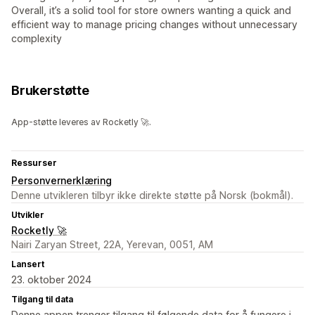
Overall, it’s a solid tool for store owners wanting a quick and
efficient way to manage pricing changes without unnecessary
complexity
Brukerstøtte
App-støtte leveres av Rocketly 🚀.
Ressurser
Personvernerklæring
Denne utvikleren tilbyr ikke direkte støtte på Norsk (bokmål).
Utvikler
Rocketly 🚀
Nairi Zaryan Street, 22A, Yerevan, 0051, AM
Lansert
23. oktober 2024
Tilgang til data
Denne appen trenger tilgang til følgende data for å fungere i