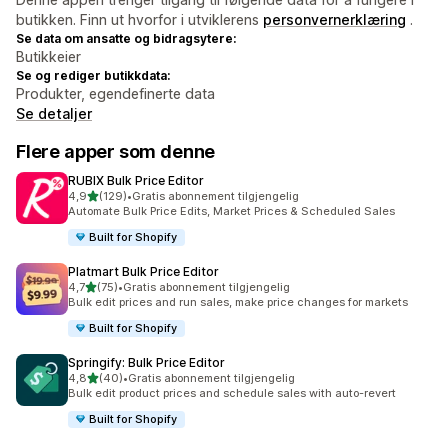
butikken. Finn ut hvorfor i utviklerens
personvernerklæring
.
Se data om ansatte og bidragsytere:
Butikkeier
Se og rediger butikkdata:
Produkter, egendefinerte data
Se detaljer
Flere apper som denne
RUBIX Bulk Price Editor
av 5 stjerner
4,9
(129)
•
Gratis abonnement tilgjengelig
Totalt 129 omtaler
Automate Bulk Price Edits, Market Prices & Scheduled Sales
Built for Shopify
Platmart Bulk Price Editor
av 5 stjerner
4,7
(75)
•
Gratis abonnement tilgjengelig
Totalt 75 omtaler
Bulk edit prices and run sales, make price changes for markets
Built for Shopify
Springify: Bulk Price Editor
av 5 stjerner
4,8
(40)
•
Gratis abonnement tilgjengelig
Totalt 40 omtaler
Bulk edit product prices and schedule sales with auto-revert
Built for Shopify