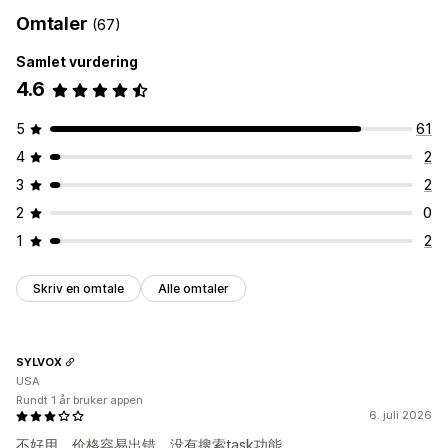
Omtaler
(67)
Samlet vurdering
4.6
5
61
4
2
3
2
2
0
1
2
Skriv en omtale
Alle omtaler
SYLVOX
USA
Rundt 1 år bruker appen
6. juli 2026
不好用，价格容易出错，没有搜索task功能