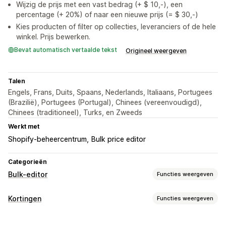
Wijzig de prijs met een vast bedrag (+ $ 10,-), een
percentage (+ 20%) of naar een nieuwe prijs (= $ 30,-)
Kies producten of filter op collecties, leveranciers of de hele
winkel. Prijs bewerken.
Bevat automatisch vertaalde tekst
Origineel weergeven
Talen
Engels, Frans, Duits, Spaans, Nederlands, Italiaans, Portugees
(Brazilië), Portugees (Portugal), Chinees (vereenvoudigd),
Chinees (traditioneel), Turks, en Zweeds
Werkt met
Shopify-beheercentrum
Bulk price editor
Categorieën
Bulk-editor
Functies weergeven
Bewerkbare bronnen
Kortingen
Functies weergeven
Producten
Varianten
Prijzen
Soorten kortingen