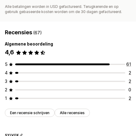
Alle betalingen worden in USD gefactureerd. Terugkerende en op
gebruik gebaseerde kosten worden om de 30 dagen gefactureerd.
Recensies
(67)
Algemene beoordeling
4,6
5
61
4
2
3
2
2
0
1
2
Een recensie schrijven
Alle recensies
SYLVOX