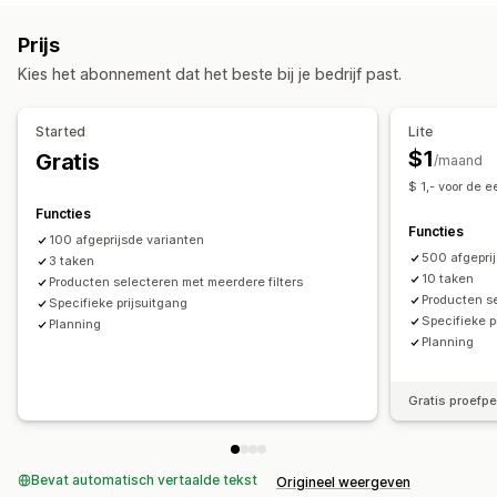
Acties
Percentagekortingen
Bulkkortingen
Geplande taken
Bulkbewerkingen
Prijs
Kortingen beheren
Kies het abonnement dat het beste bij je bedrijf past.
Bewerkingstool
Bulkbewerking
Started
Lite
$1
Gratis
/maand
$ 1,- voor de 
Functies
Functies
100 afgeprijsde varianten
500 afgepri
3 taken
10 taken
Producten selecteren met meerdere filters
Producten se
Specifieke prijsuitgang
Specifieke p
Planning
Planning
Gratis proefp
Bevat automatisch vertaalde tekst
Origineel weergeven