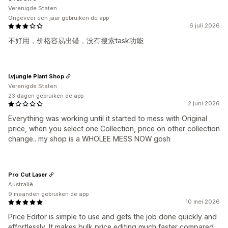
Verenigde Staten
Ongeveer een jaar gebruiken de app
6 juli 2026
不好用，价格容易出错，没有搜索task功能
Lvjungle Plant Shop
Verenigde Staten
23 dagen gebruiken de app
2 juni 2026
Everything was working until it started to mess with Original
price, when you select one Collection, price on other collection
change.. my shop is a WHOLEE MESS NOW gosh
Pro Cut Laser
Australië
9 maanden gebruiken de app
10 mei 2026
Price Editor is simple to use and gets the job done quickly and
effortlessly. It makes bulk price editing much faster compared