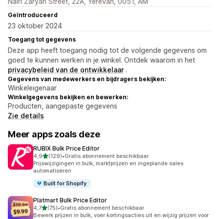
Nairi Zaryan Street, 22A, Yerevan, 0051, AM
Geïntroduceerd
23 oktober 2024
Toegang tot gegevens
Deze app heeft toegang nodig tot de volgende gegevens om
goed te kunnen werken in je winkel. Ontdek waarom in het
privacybeleid van de ontwikkelaar
.
Gegevens van medewerkers en bijdragers bekijken:
Winkeleigenaar
Winkelgegevens bekijken en bewerken:
Producten, aangepaste gegevens
Zie details
Meer apps zoals deze
RUBIX Bulk Price Editor
van 5 sterren
4,9
(129)
•
Gratis abonnement beschikbaar
129 recensies in totaal
Prijswijzigingen in bulk, marktprijzen en ingeplande sales
automatiseren
Built for Shopify
Platmart Bulk Price Editor
van 5 sterren
4,7
(75)
•
Gratis abonnement beschikbaar
75 recensies in totaal
Bewerk prijzen in bulk, voer kortingsacties uit en wijzig prijzen voor