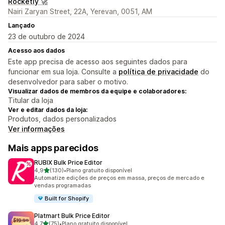
Rocketly 🚀
Nairi Zaryan Street, 22A, Yerevan, 0051, AM
Lançado
23 de outubro de 2024
Acesso aos dados
Este app precisa de acesso aos seguintes dados para
funcionar em sua loja. Consulte a
política de privacidade
do
desenvolvedor para saber o motivo.
Visualizar dados de membros da equipe e colaboradores:
Titular da loja
Ver e editar dados da loja:
Produtos, dados personalizados
Ver informações
Mais apps parecidos
RUBIX Bulk Price Editor
de 5 estrelas
4,9
(130)
•
Plano gratuito disponível
130 avaliações ao todo
Automatize edições de preços em massa, preços de mercado e
vendas programadas
Built for Shopify
Platmart Bulk Price Editor
de 5 estrelas
4,7
(75)
•
Plano gratuito disponível