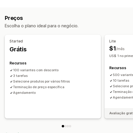
Tipos de descontos
Ações
Descontos percentuais
Descontos em massa
Tarefas programadas
Edição em massa
Preços
Gerenciamento de descontos
Escolha o plano ideal para o negócio.
Ferramenta de edição
Edição em massa
Started
Lite
$1
Grátis
/mês
US$ 1 no prime
Recursos
Recursos
100 variantes com desconto
500 variant
3 tarefas
10 tarefas
Selecione produtos por vários filtros
Selecione pro
Terminação de preço específica
Terminação 
Agendamento
Agendamen
Avaliação grat