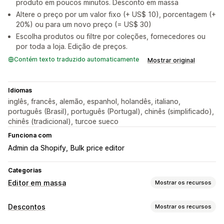
produto em poucos minutos. Desconto em massa
Altere o preço por um valor fixo (+ US$ 10), porcentagem (+
20%) ou para um novo preço (= US$ 30)
Escolha produtos ou filtre por coleções, fornecedores ou
por toda a loja. Edição de preços.
Contém texto traduzido automaticamente
Mostrar original
Idiomas
inglês, francês, alemão, espanhol, holandês, italiano,
português (Brasil), português (Portugal), chinês (simplificado),
chinês (tradicional), turcoe sueco
Funciona com
Admin da Shopify
Bulk price editor
Categorias
Editor em massa
Mostrar os recursos
Recursos editáveis
Descontos
Mostrar os recursos
Produtos
Variantes
Preços