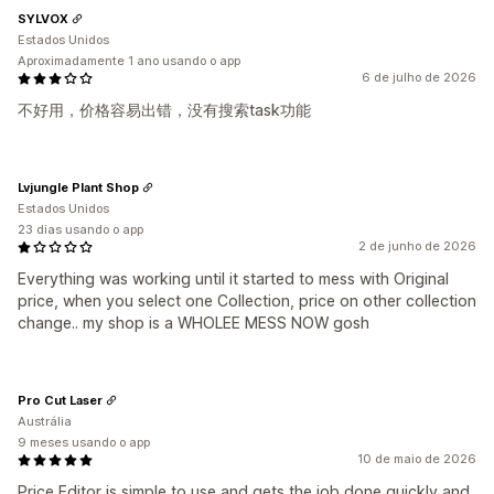
SYLVOX
Estados Unidos
Aproximadamente 1 ano usando o app
6 de julho de 2026
不好用，价格容易出错，没有搜索task功能
Lvjungle Plant Shop
Estados Unidos
23 dias usando o app
2 de junho de 2026
Everything was working until it started to mess with Original
price, when you select one Collection, price on other collection
change.. my shop is a WHOLEE MESS NOW gosh
Pro Cut Laser
Austrália
9 meses usando o app
10 de maio de 2026
Price Editor is simple to use and gets the job done quickly and