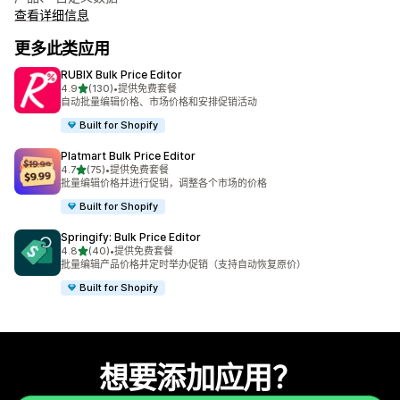
查看详细信息
更多此类应用
RUBIX Bulk Price Editor
星（满分 5 星）
4.9
(130)
•
提供免费套餐
总共 130 条评论
自动批量编辑价格、市场价格和安排促销活动
Built for Shopify
Platmart Bulk Price Editor
星（满分 5 星）
4.7
(75)
•
提供免费套餐
总共 75 条评论
批量编辑价格并进行促销，调整各个市场的价格
Built for Shopify
Springify: Bulk Price Editor
星（满分 5 星）
4.8
(40)
•
提供免费套餐
总共 40 条评论
批量编辑产品价格并定时举办促销（支持自动恢复原价）
Built for Shopify
想要添加应用？