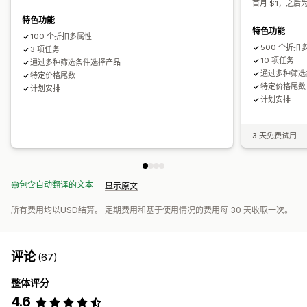
首月 $1，之后为
特色功能
特色功能
100 个折扣多属性
500 个折扣
3 项任务
10 项任务
通过多种筛选条件选择产品
通过多种筛选
特定价格尾数
特定价格尾数
计划安排
计划安排
3 天免费试用
包含自动翻译的文本
显示原文
所有费用均以USD结算。 定期费用和基于使用情况的费用每 30 天收取一次。
评论
(67)
整体评分
4.6