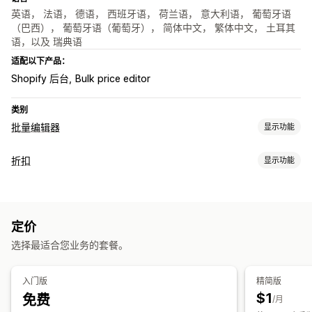
英语， 法语， 德语， 西班牙语， 荷兰语， 意大利语， 葡萄牙语
（巴西）， 葡萄牙语（葡萄牙）， 简体中文， 繁体中文， 土耳其
语，以及 瑞典语
适配以下产品：
Shopify 后台
Bulk price editor
类别
批量编辑器
显示功能
可编辑资源
折扣
显示功能
产品
多属性
价格
折扣类型
操作
百分比折扣
批量折扣
预定任务
批量编辑
定价
运费折扣
选择最适合您业务的套餐。
编辑器工具
批量编辑
入门版
精简版
$1
免费
/月