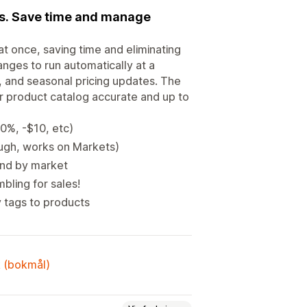
es. Save time and manage
at once, saving time and eliminating
anges to run automatically at a
s, and seasonal pricing updates. The
r product catalog accurate and up to
0%, -$10, etc)
ugh, works on Markets)
 and by market
bling for sales!
y tags to products
k (bokmål)