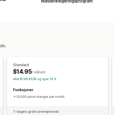
Masseredigeringsprogram
Redigerbare ressurser
Produkter
Priser
Handlinger
CSV-import og -eksport
Datasynkron
Planlagte oppgaver
Masseredigering
din.
Standard
$14.95
/ måned
eller $149.95/år og spar 16 %
Funksjoner
10,000 price changes per month
7-dagers gratis prøveperiode