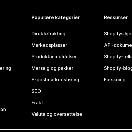
Populære kategorier
Ressurser
Direktefrakting
Shopifys hje
Markedsplasser
API-dokume
Produktanmeldelser
Shopify-fel
vering
Mersalg og pakker
Shopify-blo
E-postmarkedsføring
Forskning
SEO
Frakt
jon
Valuta og oversettelse