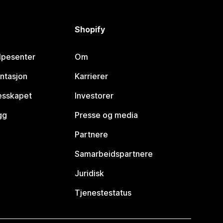
Shopify
lpesenter
Om
ntasjon
Karrierer
lesskapet
Investorer
gg
Presse og media
Partnere
Samarbeidspartnere
Juridisk
Tjenestestatus