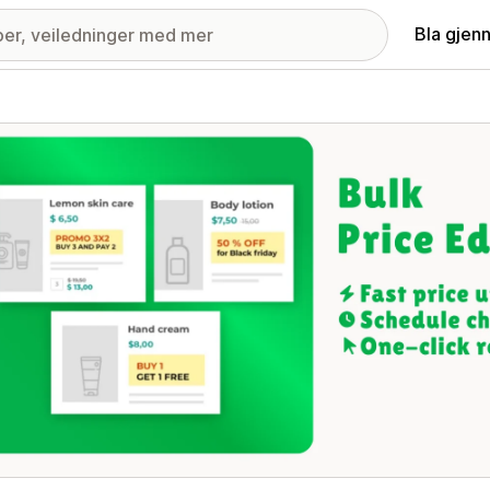
Bla gjen
ri med fremhevede bilder