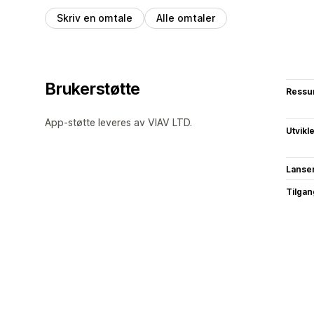
Skriv en omtale
Alle omtaler
Brukerstøtte
Ressu
App-støtte leveres av VIAV LTD.
Utvikl
Lanse
Tilgang