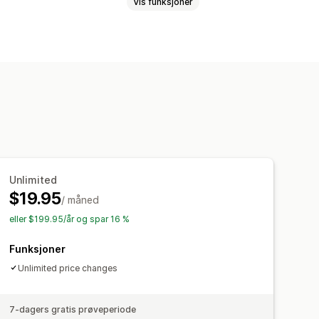
Vis funksjoner
isering
Søk og filter
Unlimited
$19.95
/ måned
eller $199.95/år og spar 16 %
Funksjoner
Unlimited price changes
7-dagers gratis prøveperiode