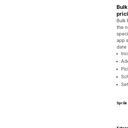
Bulk
pric
Bulk 
the n
speci
app s
date 
Inc
Ad
Pic
Sch
Set
Språk
Katego