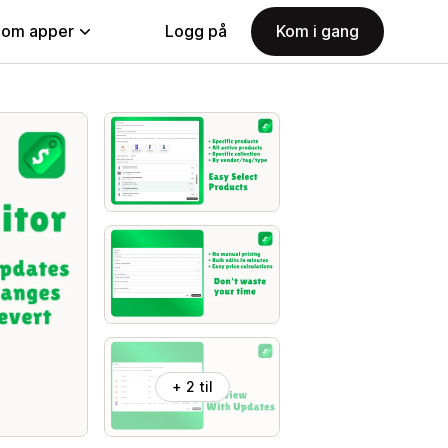
nom apper
Logg på
Kom i gang
+ 2 til