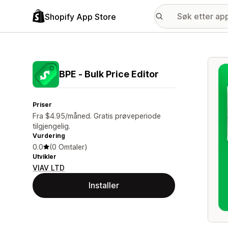
Shopify App Store
Galle
BPE ‑ Bulk Price Editor
Priser
Fra $4.95/måned. Gratis prøveperiode
tilgjengelig.
Vurdering
0.0
(0 Omtaler)
Utvikler
VIAV LTD
Installer