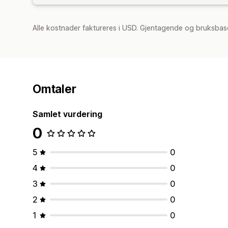
Alle kostnader faktureres i USD. Gjentagende og bruksbase
Omtaler
Samlet vurdering
0
5
0
4
0
3
0
2
0
1
0