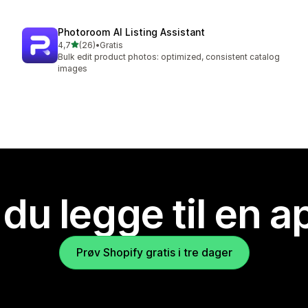
Photoroom AI Listing Assistant
av 5 stjerner
4,7
(26)
•
Gratis
Totalt 26 omtaler
Bulk edit product photos: optimized, consistent catalog
images
 du legge til en 
Prøv Shopify gratis i tre dager