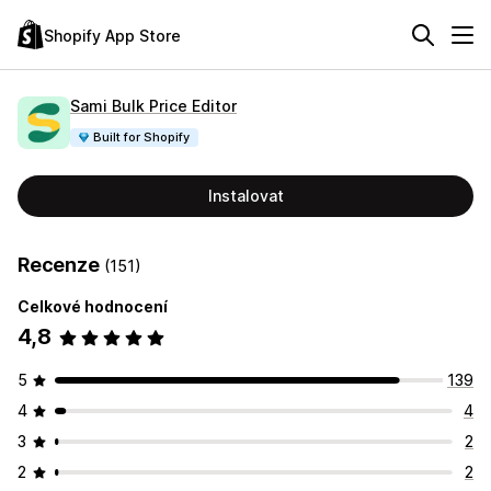
Shopify App Store
Sami Bulk Price Editor
Built for Shopify
Instalovat
Recenze
(151)
Celkové hodnocení
4,8
5
139
4
4
3
2
2
2