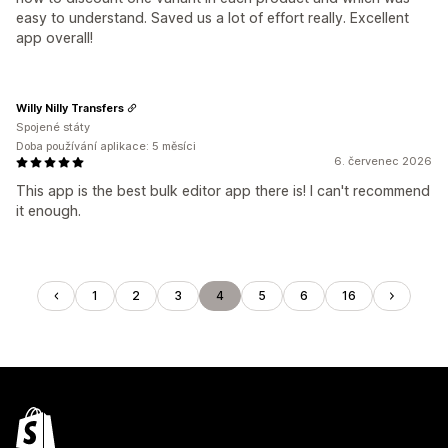
easy to understand. Saved us a lot of effort really. Excellent
app overall!
Willy Nilly Transfers
Spojené státy
Doba používání aplikace: 5 měsíci
6. červenec 2026
This app is the best bulk editor app there is! I can't recommend
it enough.
1
2
3
4
5
6
16