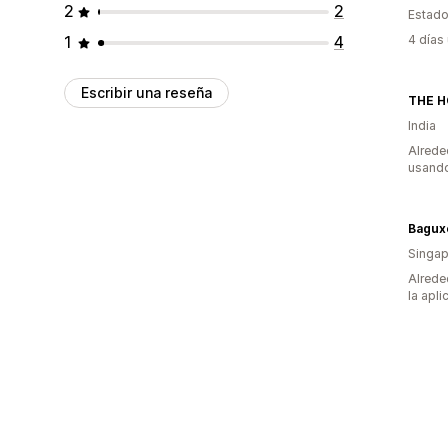
2
2
Estado
1
4
4 días
Escribir una reseña
THE H
India
Alrede
usando
Bagux
Singap
Alrede
la apli