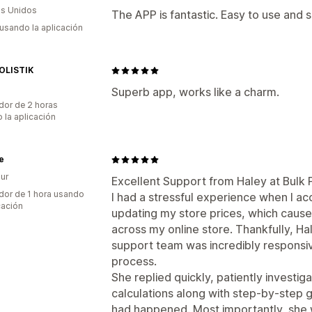
s Unidos
The APP is fantastic. Easy to use and s
 usando la aplicación
OLISTIK
Superb app, works like a charm.
dor de 2 horas
 la aplicación
e
ur
Excellent Support from Haley at Bulk P
dor de 1 hora usando
I had a stressful experience when I ac
cación
updating my store prices, which caus
across my online store. Thankfully, Ha
support team was incredibly responsiv
process.
She replied quickly, patiently investig
calculations along with step-by-step
had happened. Most importantly, she