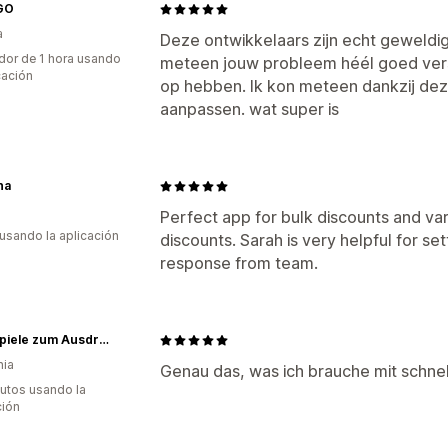
GO
a
Deze ontwikkelaars zijn echt geweldi
dor de 1 hora usando
meteen jouw probleem héél goed ver
cación
op hebben. Ik kon meteen dankzij deze 
aanpassen. wat super is
na
Perfect app for bulk discounts and vari
 usando la aplicación
discounts. Sarah is very helpful for s
response from team.
Partyspiele zum Ausdrucken
nia
Genau das, was ich brauche mit schne
utos usando la
ción