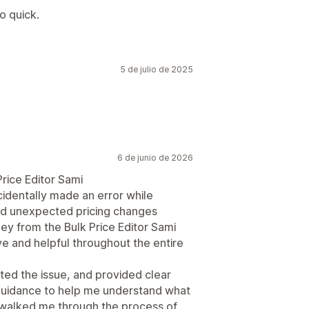
o quick.
5 de julio de 2025
6 de junio de 2026
rice Editor Sami
cidentally made an error while
ed unexpected pricing changes
ley from the Bulk Price Editor Sami
e and helpful throughout the entire
ated the issue, and provided clear
 guidance to help me understand what
 walked me through the process of