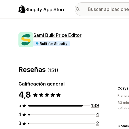
Shopify App Store
Sami Bulk Price Editor
Built for Shopify
Reseñas
(151)
Calificación general
Cosys
4,8
Franci
33 min
5
139
aplica
4
4
3
2
Goodl