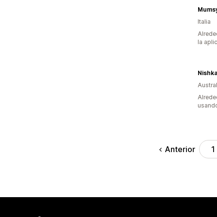
Mums
Italia
Alrede
la apli
Nishka
Austral
Alrede
usando
Anterior
1