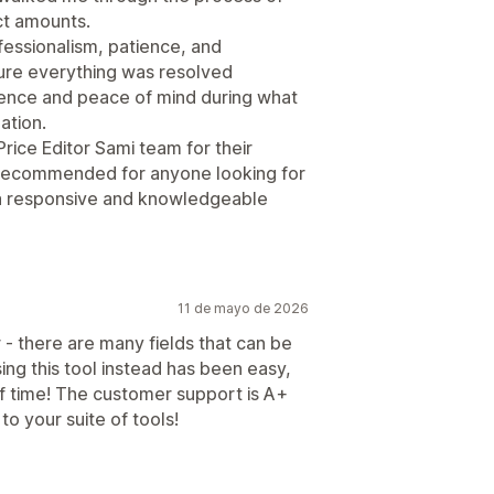
ct amounts.
essionalism, patience, and
sure everything was resolved
ence and peace of mind during what
ation.
Price Editor Sami team for their
 recommended for anyone looking for
y a responsive and knowledgeable
11 de mayo de 2026
r - there are many fields that can be
sing this tool instead has been easy,
 of time! The customer support is A+
o your suite of tools!