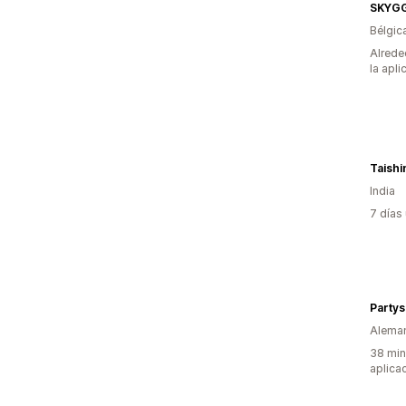
SKYG
Bélgic
Alrede
la apli
Taishi
India
7 días
Alema
38 min
aplica