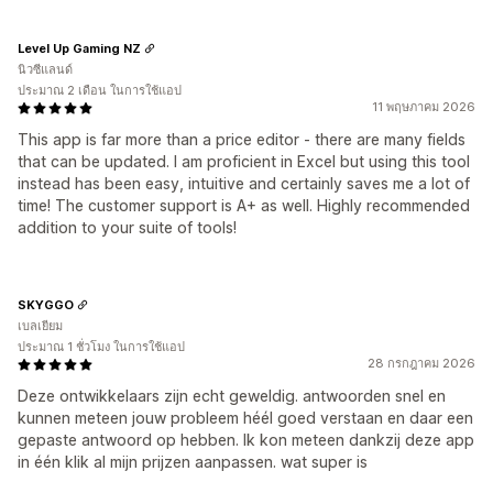
Level Up Gaming NZ
นิวซีแลนด์
ประมาณ 2 เดือน ในการใช้แอป
11 พฤษภาคม 2026
This app is far more than a price editor - there are many fields
that can be updated. I am proficient in Excel but using this tool
instead has been easy, intuitive and certainly saves me a lot of
time! The customer support is A+ as well. Highly recommended
addition to your suite of tools!
SKYGGO
เบลเยียม
ประมาณ 1 ชั่วโมง ในการใช้แอป
28 กรกฎาคม 2026
Deze ontwikkelaars zijn echt geweldig. antwoorden snel en
kunnen meteen jouw probleem héél goed verstaan en daar een
gepaste antwoord op hebben. Ik kon meteen dankzij deze app
in één klik al mijn prijzen aanpassen. wat super is