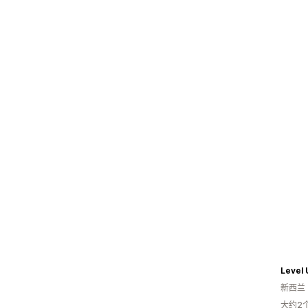
Level
新西兰
大约2