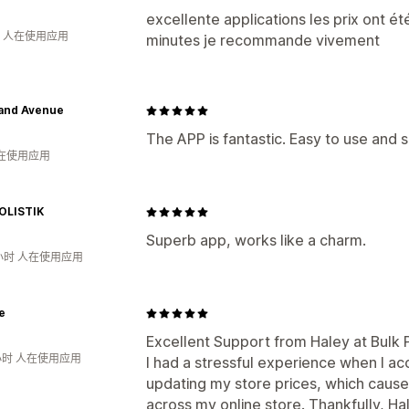
excellente applications les prix ont 
钟 人在使用应用
minutes je recommande vivement
and Avenue
The APP is fantastic. Easy to use and s
人在使用应用
OLISTIK
Superb app, works like a charm.
小时 人在使用应用
e
Excellent Support from Haley at Bulk P
小时 人在使用应用
I had a stressful experience when I ac
updating my store prices, which caus
across my online store. Thankfully, Ha