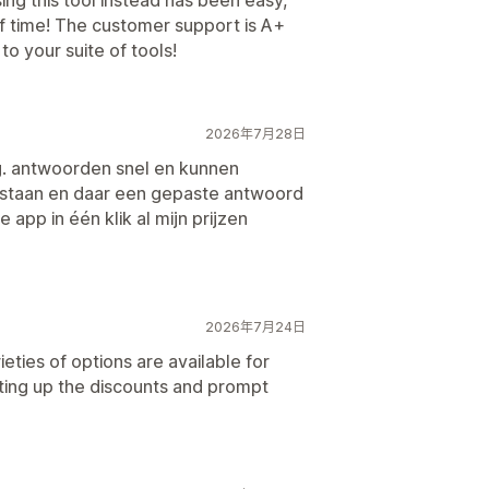
sing this tool instead has been easy,
 of time! The customer support is A+
o your suite of tools!
2026年7月28日
g. antwoorden snel en kunnen
staan en daar een gepaste antwoord
app in één klik al mijn prijzen
2026年7月24日
eties of options are available for
etting up the discounts and prompt