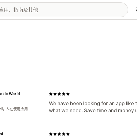
ckle World
We have been looking for an app like th
小时 人在使用应用
what we need. Save time and money u
ol