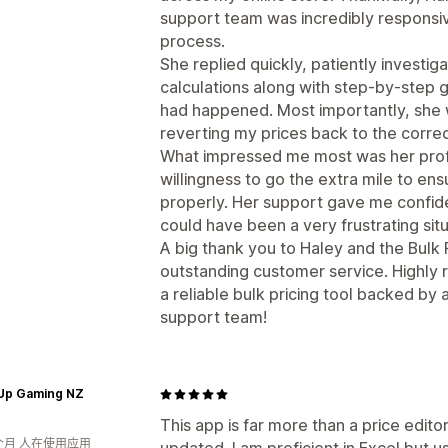
support team was incredibly responsiv
process.
She replied quickly, patiently investig
calculations along with step-by-step
had happened. Most importantly, she
reverting my prices back to the corre
What impressed me most was her prof
willingness to go the extra mile to en
properly. Her support gave me confid
could have been a very frustrating situ
A big thank you to Haley and the Bulk 
outstanding customer service. Highly
a reliable bulk pricing tool backed b
support team!
 Up Gaming NZ
This app is far more than a price edito
个月 人在使用应用