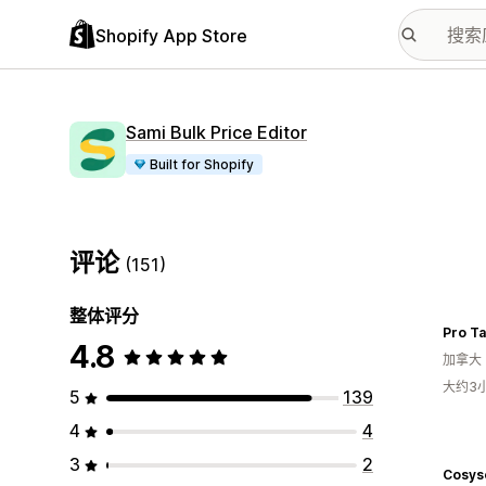
Shopify App Store
Sami Bulk Price Editor
Built for Shopify
评论
(151)
整体评分
Pro Ta
4.8
加拿大
大约3
5
139
4
4
3
2
Cosys