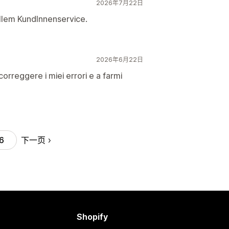
2026年7月22日
llem KundInnenservice.
2026年6月22日
correggere i miei errori e a farmi
下一页
6
Shopify