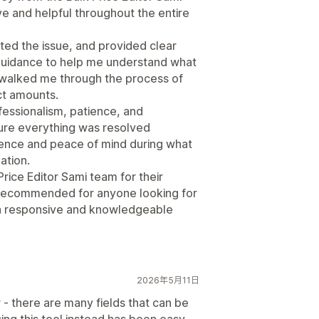
e and helpful throughout the entire
ated the issue, and provided clear
 guidance to help me understand what
 walked me through the process of
ct amounts.
essionalism, patience, and
sure everything was resolved
ence and peace of mind during what
ation.
Price Editor Sami team for their
 recommended for anyone looking for
y a responsive and knowledgeable
2026年5月11日
r - there are many fields that can be