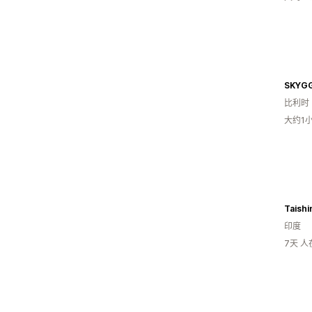
SKYG
比利时
大约1
Taishi
印度
7天 