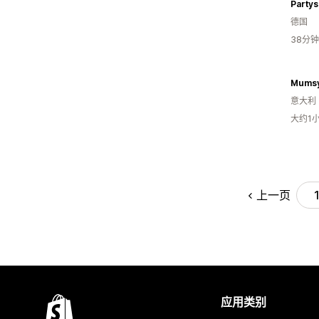
德国
38分
Mums
意大利
大约1
上一页
应用类别