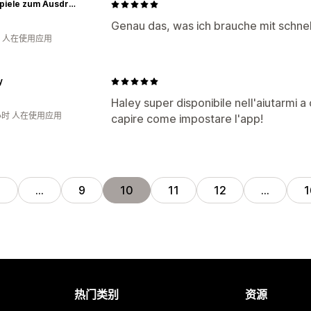
Partyspiele zum Ausdrucken
Genau das, was ich brauche mit schne
钟 人在使用应用
y
Haley super disponibile nell'aiutarmi a 
小时 人在使用应用
capire come impostare l'app!
1
…
9
10
11
12
…
1
热门类别
资源