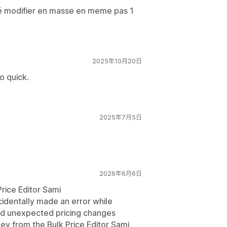
été modifier en masse en meme pas 1
2025年10月20日
o quick.
2025年7月5日
2026年6月6日
rice Editor Sami
cidentally made an error while
ed unexpected pricing changes
ley from the Bulk Price Editor Sami