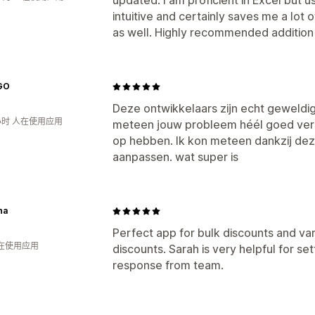
updated. I am proficient in Excel but u
intuitive and certainly saves me a lot
as well. Highly recommended addition t
GO
Deze ontwikkelaars zijn echt geweldi
小时 人在使用应用
meteen jouw probleem héél goed ver
op hebben. Ik kon meteen dankzij deze 
aanpassen. wat super is
na
Perfect app for bulk discounts and vari
人在使用应用
discounts. Sarah is very helpful for s
response from team.