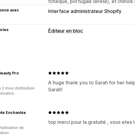
tchèque, portugais (Brésil), et chinois (
ionne avec
Interface administrateur Shopify
ories
Éditeur en bloc
Ressources modifiables
Produits
Prix
Balises
Descriptions
Actions
Beauty Pro
Restauration
Tâches programmées
A huge thank you to Sarah for her help
 2 mois d’utilisation
Sarah!
plication
ote Enchantée
top merci pour la gratuité , vous etes 
d’utilisation de
cation