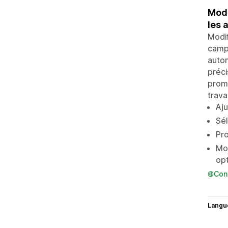
Modi
les 
Modif
campa
autom
préci
promo
trava
Aju
Sél
Pro
Mod
opt
Con
Langu