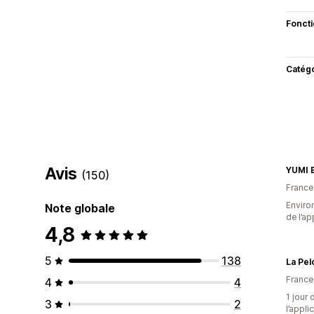
Fonct
Catég
Avis
YUMI 
(150)
France
Environ
Note globale
de l’ap
4,8
5
138
La Pel
France
4
4
1 jour 
3
2
l’appli