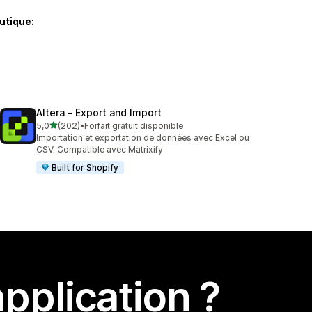
utique:
Altera ‑ Export and Import
étoile(s) sur 5
5,0
(202)
•
Forfait gratuit disponible
202 avis au total
Importation et exportation de données avec Excel ou
CSV. Compatible avec Matrixify
Built for Shopify
pplication ?