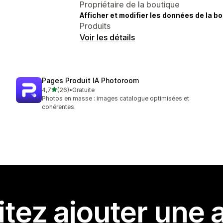
Propriétaire de la boutique
Afficher et modifier les données de la bo
Produits
Voir les détails
Pages Produit IA Photoroom
étoile(s) sur 5
4,7
(26)
•
Gratuite
26 avis au total
Photos en masse : images catalogue optimisées et
cohérentes.
tez ajouter une a