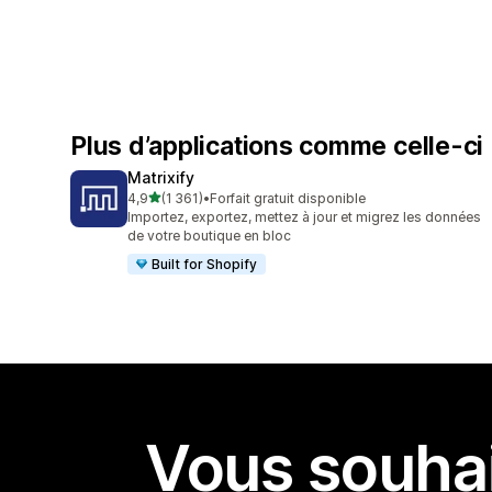
Plus d’applications comme celle-ci
Matrixify
étoile(s) sur 5
4,9
(1 361)
•
Forfait gratuit disponible
1361 avis au total
Importez, exportez, mettez à jour et migrez les données
de votre boutique en bloc
Built for Shopify
Vous souhai