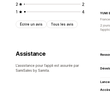
2
2
1
4
YUMI 
France
Écrire un avis
Tous les avis
2 jours
l’appli
Assistance
Resso
L’assistance pour l’appli est assurée par
Dével
SamiSales by Samita.
Lance
Accès