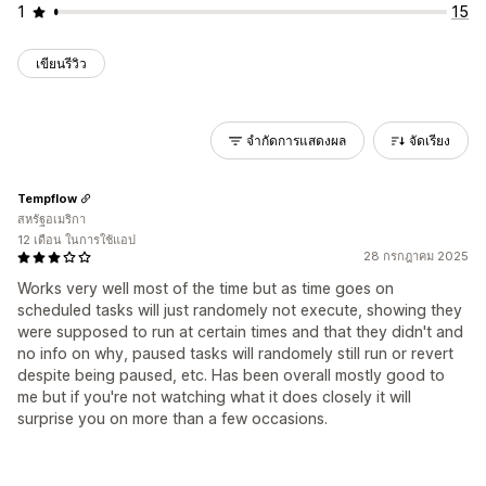
1
15
เขียนรีวิว
จำกัดการแสดงผล
จัดเรียง
Tempflow
สหรัฐอเมริกา
12 เดือน ในการใช้แอป
28 กรกฎาคม 2025
Works very well most of the time but as time goes on
scheduled tasks will just randomely not execute, showing they
were supposed to run at certain times and that they didn't and
no info on why, paused tasks will randomely still run or revert
despite being paused, etc. Has been overall mostly good to
me but if you're not watching what it does closely it will
surprise you on more than a few occasions.