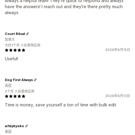
Always a helpful team! They're quick to respond and always
have the answers! I reach out and they're there pretty much
always
Court Ritual
加拿大
大约1个月 人在使用应用
2026年6月15日
Useful!
Dog First Always
英国
3个月 人在使用应用
2026年6月13日
Time is money, save yourself a ton of time with bulk edit.
artbykyoko
美国