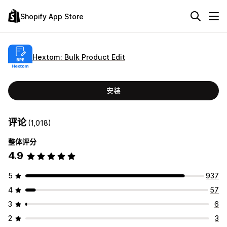
Shopify App Store
Hextom: Bulk Product Edit
安装
评论
(1,018)
整体评分
4.9
5
937
4
57
3
6
2
3