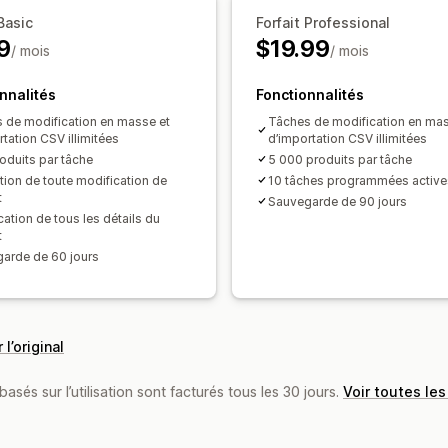
Importation et exportation de donné
 Basic
Forfait Professional
9
$19.99
Statut en temps réel
Journaux détail
/ mois
/ mois
nnalités
Fonctionnalités
 de modification en masse et
Tâches de modification en mas
tation CSV illimitées
d’importation CSV illimitées
oduits par tâche
5 000 produits par tâche
tion de toute modification de
10 tâches programmées active
t
Sauvegarde de 90 jours
ation de tous les détails du
t
arde de 60 jours
 l’original
basés sur l’utilisation sont facturés tous les 30 jours.
Voir toutes les