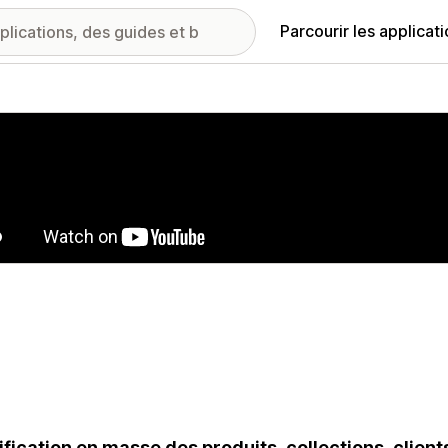
Parcourir les applicat
ie d’images vedette
fication en masse des produits, collections, cli