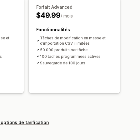
es
Indicateurs de performance
Forfait Advanced
$49.99
lés
/ mois
Fonctionnalités
se et
Tâches de modification en masse et
d’importation CSV illimitées
50 000 produits par tâche
s
100 tâches programmées actives
Sauvegarde de 180 jours
 options de tarification