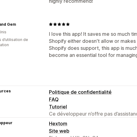
highly recommend!
 and Gem
Unis
I love this app! It saves me so much t
 d’utilisation de
Shopify either doesn't allow or makes 
cation
Shopify does support, this app is much 
become an essential tool for managin
urces
Politique de confidentialité
FAQ
Tutoriel
Ce développeur n’offre pas d’assistanc
oppeur
Hextom
Site web