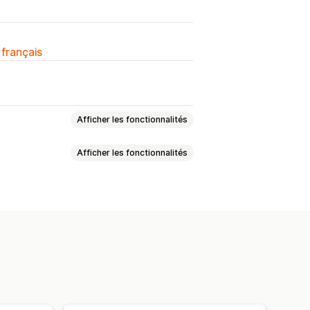
 français
Afficher les fonctionnalités
Afficher les fonctionnalités
ges
Prix
SKU et codes-barres
 méta
Collections
Variantes
SKU
Codes-barres
Automatique
Manuelle
Groupée
rtation de fichiers CSV
alisée
on des données
Sauvegarde
s programmées
Éditeur en bloc
des commandes
Alertes e-mail
orique