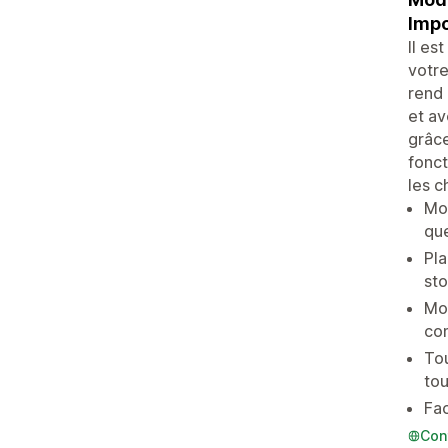
Impo
Il es
votre
rend 
et av
grâce
fonct
les c
Mod
que
Pla
sto
Mod
co
Tou
tou
Fac
Con