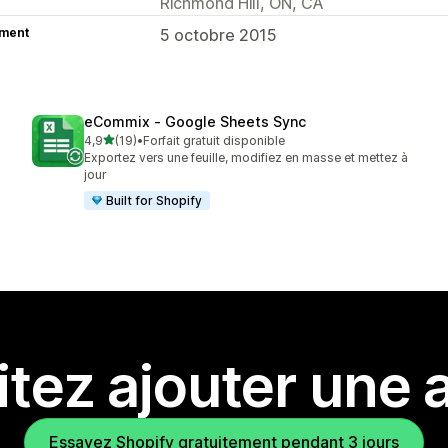
Richmond Hill, ON, CA
ment
5 octobre 2015
eCommix ‑ Google Sheets Sync
étoile(s) sur 5
4,9
(19)
•
Forfait gratuit disponible
19 avis au total
Exportez vers une feuille, modifiez en masse et mettez à
jour
Built for Shopify
tez ajouter une a
Essayez Shopify gratuitement pendant 3 jours