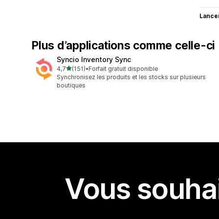
Lance
Plus d’applications comme celle-ci
Syncio Inventory Sync
étoile(s) sur 5
4,7
(151)
•
Forfait gratuit disponible
151 avis au total
Synchronisez les produits et les stocks sur plusieurs
boutiques
Vous souhai