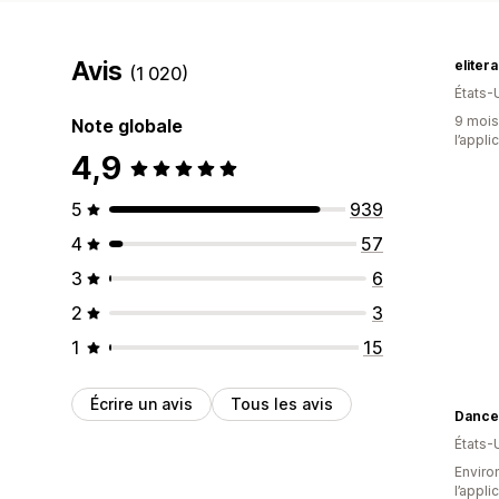
Avis
eliter
(1 020)
États-
9 mois 
Note globale
l’appli
4,9
5
939
4
57
3
6
2
3
1
15
Écrire un avis
Tous les avis
Dance
États-
Environ
l’appli