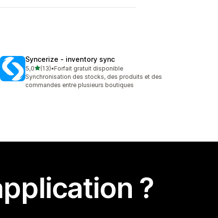
Syncerize ‑ inventory sync
étoile(s) sur 5
5,0
(13)
•
Forfait gratuit disponible
13 avis au total
Synchronisation des stocks, des produits et des
commandes entre plusieurs boutiques
pplication ?