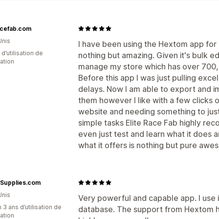
acefab.com
Unis
I have been using the Hextom app for 
d’utilisation de
nothing but amazing. Given it's bulk ed
cation
manage my store which has over 700,0
Before this app I was just pulling excel 
delays. Now I am able to export and i
them however I like with a few clicks o
website and needing something to just
simple tasks Elite Race Fab highly r
even just test and learn what it does 
what it offers is nothing but pure aw
Supplies.com
Unis
Very powerful and capable app. I use i
 3 ans d’utilisation de
database. The support from Hextom ha
cation