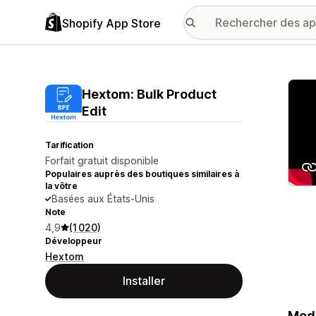
Shopify App Store
Galer
Hextom: Bulk Product
Edit
Tarification
Forfait gratuit disponible
Populaires auprès des boutiques similaires à
la vôtre
Basées aux États-Unis
Note
4,9
(1 020)
Développeur
Hextom
Installer
Modi