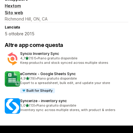
Hextom
Sito web
Richmond Hill, ON, CA
Lanciata
5 ottobre 2015
Altre app come questa
Syncio Inventory Sync
stelle su 5
4,7
(151)
•
Piano gratuito disponibile
151 recensioni totali
Keep products and stock synced across multiple stores
eCommix ‑ Google Sheets Sync
stelle su 5
4,9
(19)
•
Piano gratuito disponibile
19 recensioni totali
Export to a spreadsheet, bulk edit, and update your store
Built for Shopify
Syncerize ‑ inventory sync
stelle su 5
5,0
(13)
•
Piano gratuito disponibile
13 recensioni totali
Inventory sync across multiple stores, with product & orders