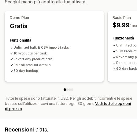
Scegli il piano più adatto alla tua attività.
Manuale
In blocco
In tempo reale
Programmata
Aggiornamenti della SEO
Personalizzata
Importazione ed esportazione di CSV
Migrazione dei dati
Demo Plan
Basic Plan
Notifiche e report
Sincronizzazione dei dati
Backup
Rollback
Ricerca e filtri
$9.99
Gratis
/me
Avvisi automatici
Aggiornamenti sugli ordini
Attività programmate
Modifica in blocco
Avvisi via email
Report degli errori
Report dei dati storici
Funzionalità
Funzionalità
Importazione ed esportazione di dati
Unlimited bu
Unlimited bulk & CSV import tasks
500 Product
Metriche di performance
10 Products per task
Stato in tempo reale
Revert any p
Revert any product edit
Registri dettagliati
Edit all prod
Edit all product details
60 day bac
30 day backup
Tutte le spese sono fatturate in USD. Per gli addebiti ricorrenti e le spese
basate sull’utilizzo ricevi una fattura ogni 30 giorni.
Vedi tutte le opzioni
di prezzo
Recensioni
(1.018)