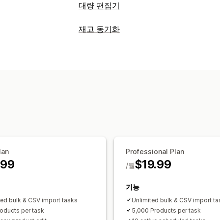
대량 편집기
편집 가능한 자원
재고 동기화
제품
이형 상품
주문
이미지
가격
SK
동기화 유형
설명
재고
메타 필드
컬렉션
주문
가격
제품 세부 정보
이형 상품
S
조치
자동
수동
대량
실시간
예약됨
맞춤
SEO 업데이트
CSV 가져오기 및 내보내
알림 및 보고서
데이터 동기화
백업
롤백
검색 및 필터
자동화된 알림
주문 업데이트
이메일 
데이터 가져오기 및 내보내기
실적 메트
lan
Professional Plan
.99
$19.99
/월
기능
ted bulk & CSV import tasks
Unlimited bulk & CSV import ta
oducts per task
5,000 Products per task