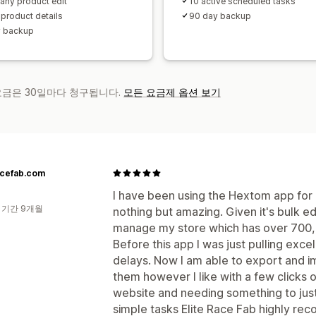
 any product edit
10 active scheduled tasks
l product details
90 day backup
y backup
 요금은 30일마다 청구됩니다.
모든 요금제 옵션 보기
acefab.com
I have been using the Hextom app for 
 기간 9개월
nothing but amazing. Given it's bulk ed
manage my store which has over 700,0
Before this app I was just pulling excel 
delays. Now I am able to export and i
them however I like with a few clicks o
website and needing something to just
simple tasks Elite Race Fab highly r