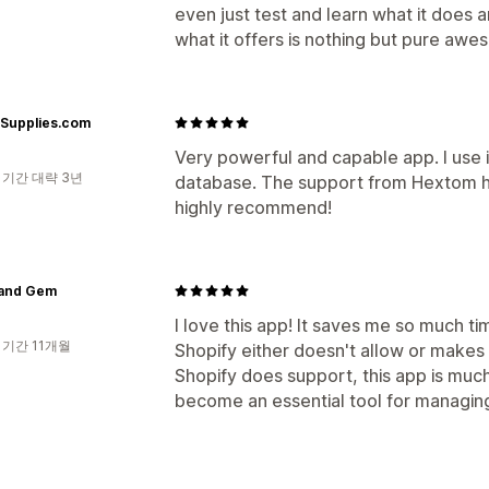
even just test and learn what it does 
what it offers is nothing but pure aw
Supplies.com
Very powerful and capable app. I use i
 기간 대략 3년
database. The support from Hextom ha
highly recommend!
 and Gem
I love this app! It saves me so much t
 기간 11개월
Shopify either doesn't allow or makes 
Shopify does support, this app is much 
become an essential tool for managin