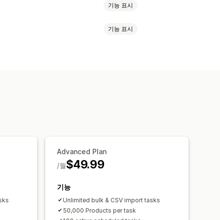
기능 표시
기능 표시
U(재고 관리 코드) 및 바코드
태그
KU
바코드
멀티채널
멀티스토어
형
기
데이터 마이그레이션
링
예약된 작업
대량 편집
알림
오류 보고서
과거 보고서
릭
실시간 상태
자세한 로그
Advanced Plan
$49.99
/월
기능
sks
Unlimited bulk & CSV import tasks
50,000 Products per task