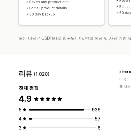
Revert
Revert any product edit
Edit al
Edit all product details
60 da
30 day backup
모든 비용은 USD(으)로 청구됩니다. 반복 요금 및 사용 기반
리뷰
eliter
(1,020)
미국
앱 사용
전체 평점
4.9
5
939
4
57
3
6