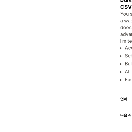
CSV 
You s
a was
does 
advan
limit
Acc
Sch
Bul
All
Eas
언어
다음과 