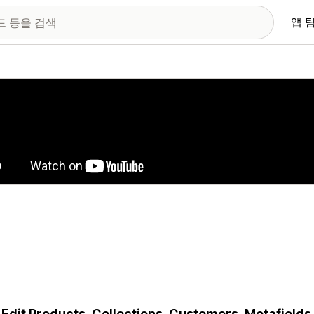
앱 
 이미지 갤러리
 Edit Products, Collections, Customers, Metafields