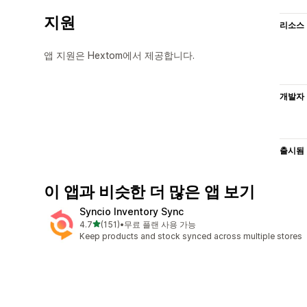
지원
리소스
앱 지원은 Hextom에서 제공합니다.
개발자
출시됨
이 앱과 비슷한 더 많은 앱 보기
Syncio Inventory Sync
별 5개 중
4.7
(151)
•
무료 플랜 사용 가능
총 리뷰 151개
Keep products and stock synced across multiple stores