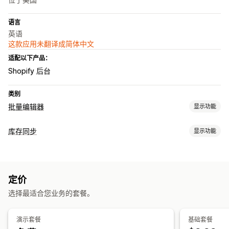
语言
英语
这款应用未翻译成简体中文
适配以下产品：
Shopify 后台
类别
批量编辑器
显示功能
可编辑资源
库存同步
显示功能
产品
多属性
订单
图片
价格
SKU 和条码
标记
描述
库存
同步类型
元字段
产品系列
订单
价格
产品详细信息
多属性
SKU
条码
多渠道
多个商店
操作
定价
自动
手动
批量
实时
预定
自定义
SEO 更新
CSV 导入和导出
数据迁移
数据同步
备份
回滚
选择最适合您业务的套餐。
通知和报告
搜索和筛选
预定任务
批量编辑
自动化提醒
订单更新
电子邮件提醒
错误报告
历史报告
演示套餐
基础套餐
数据导入和导出
绩效指标
实时状态
详细日志