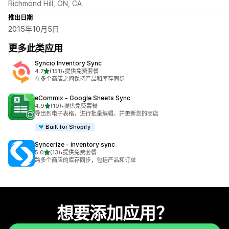
Richmond Hill, ON, CA
推出日期
2015年10月5日
更多此类应用
Syncio Inventory Sync
星（满分 5 星）
4.7
(151)
•
提供免费套餐
总共 151 条评论
在多个商店之间保持产品和库存同步
eCommix ‑ Google Sheets Sync
星（满分 5 星）
4.9
(19)
•
提供免费套餐
总共 19 条评论
导出到电子表格，进行批量编辑，并更新您的商店
Built for Shopify
Syncerize ‑ inventory sync
星（满分 5 星）
5.0
(13)
•
提供免费套餐
总共 13 条评论
跨多个商店的库存同步，包括产品和订单
想要添加应用？