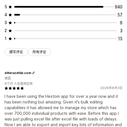
5
940
4
57
3
6
2
3
1
15
撰写评论
所有评论
eliteracefab.com
美国
9个月 人在使用应用
2026年8月3日
I have been using the Hextom app for over a year now and it
has been nothing but amazing. Given it's bulk editing
capabilities it has allowed me to manage my store which has
over 700,000 individual products with ease. Before this app I
was just pulling excel file after excel file with loads of delays.
Now I am able to export and import key bits of information and