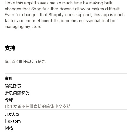
I love this app! It saves me so much time by making bulk
changes that Shopify either doesn't allow or makes difficult.
Even for changes that Shopify does support, this app is much
faster and more efficient. It's become an essential tool for
managing my store.
支持
应用支持由 Hextom 提供。
资源
隐私政策
常见问题解答
教程
此开发者不提供直接的简体中文支持。
开发人员
Hextom
网站