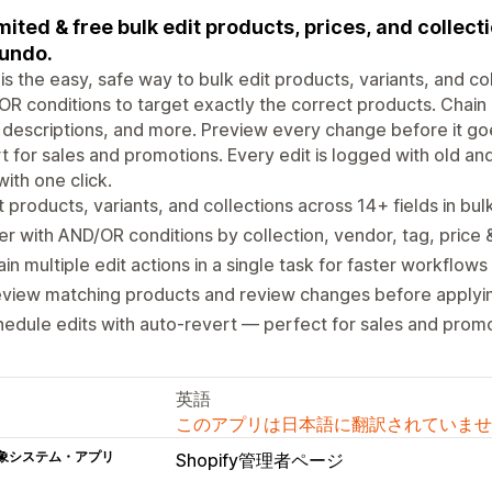
mited & free bulk edit products, prices, and collect
undo.
 is the easy, safe way to bulk edit products, variants, and coll
R conditions to target exactly the correct products. Chain 
 descriptions, and more. Preview every change before it goe
t for sales and promotions. Every edit is logged with old a
with one click.
t products, variants, and collections across 14+ fields in bul
ter with AND/OR conditions by collection, vendor, tag, price
in multiple edit actions in a single task for faster workflows
eview matching products and review changes before applyi
edule edits with auto-revert — perfect for sales and prom
英語
このアプリは日本語に翻訳されていませ
象システム・アプリ
Shopify管理者ページ