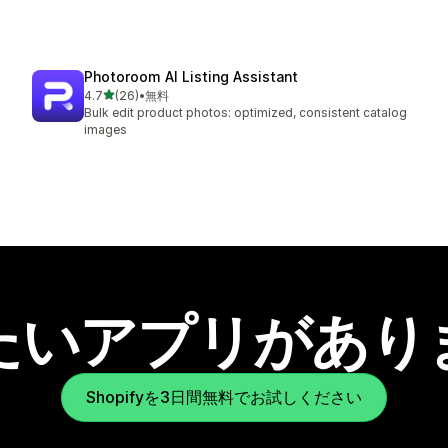
Photoroom AI Listing Assistant
5つ星中
4.7
(26)
•
無料
合計レビュー数：26件
Bulk edit product photos: optimized, consistent catalog
images
たいアプリがあり
Shopifyを3日間無料でお試しください