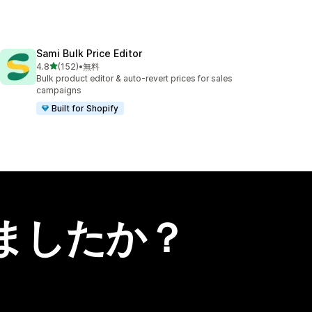
Sami Bulk Price Editor
5つ星中
4.8
(152)
•
無料
合計レビュー数：152件
Bulk product editor & auto-revert prices for sales
campaigns
Built for Shopify
ましたか？