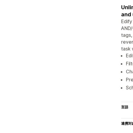
Unli
and 
Edify
AND/O
tags,
rever
task 
Edi
Fil
Cha
Pr
Sch
言語
連携対