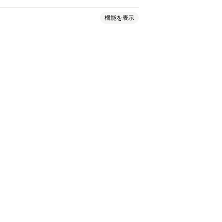
機能を表示
ーコード
タグ
説明
在庫
コレクション
一括編集