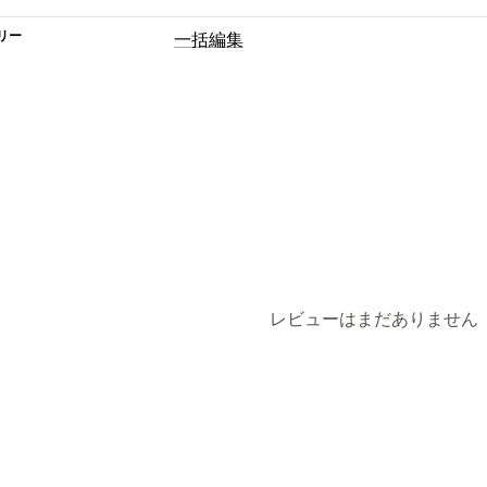
リー
一括編集
編集可能なリソース
商品
バリエーション
価格
SKUとバ
アクション
ロールバック
スケジュール式タスク
レビューはまだありません