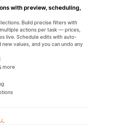
ions with preview, scheduling,
ections. Build precise filters with
multiple actions per task — prices,
s live. Schedule edits with auto-
nd new values, and you can undo any
k
 & more
ng
otions
ん