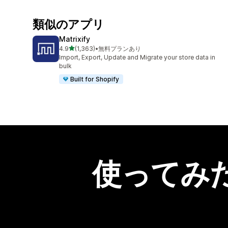
類似のアプリ
Matrixify
5つ星中
4.9
(1,363)
•
無料プランあり
合計レビュー数：1363件
Import, Export, Update and Migrate your store data in
bulk
Built for Shopify
使ってみ