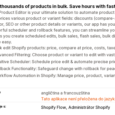
 thousands of products in bulk. Save hours with fas
Product Editor is your ultimate solution to automate produc
prices various product or variant fields: discounts (compare-
r, SEO or other product details or variants, our app has yo
ful scheduler and rollback features, you can streamline you
s you create scheduled edits, bulk sales, flash sales, bulk
 easy.
k edit Shopify products: price, compare at price, costs, taxes
anced Filtering: Choose product or variant to edit with vast f
uitive Scheduler: Schedule price edit & automate precise pri
lback Functionality: Safeguard change with rollback for pea
kflow Automation in Shopify: Manage price, product, variant
y
angličtina a francouzština
Tato aplikace není přeložena do jazyk
e s:
Shopify Flow
Administrátor Shopify