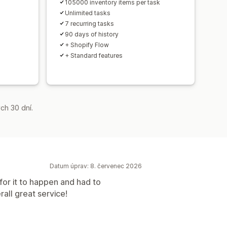
105000 inventory items per task
Unlimited tasks
7 recurring tasks
90 days of history
+ Shopify Flow
+ Standard features
ch 30 dní.
Datum úprav: 8. červenec 2026
for it to happen and had to
all great service!