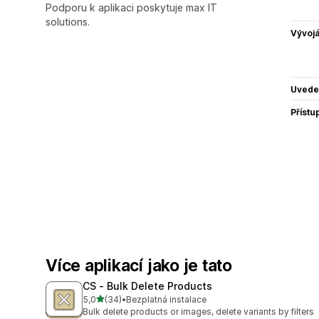
Podporu k aplikaci poskytuje max IT
solutions.
Vývojá
Uvede
Přístu
Více aplikací jako je tato
CS ‑ Bulk Delete Products
z 5 hvězd
5,0
(34)
•
Bezplatná instalace
Celkový počet recenzí: 34
Bulk delete products or images, delete variants by filters