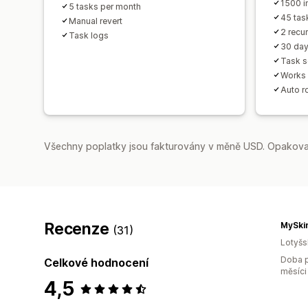
1500 i
5 tasks per month
45 tas
Manual revert
2 recur
Task logs
30 day
Task s
Works 
Auto r
Všechny poplatky jsou fakturovány v měně USD. Opakovan
Recenze
MySkin
(31)
Lotyš
Doba p
Celkové hodnocení
měsíci
4,5