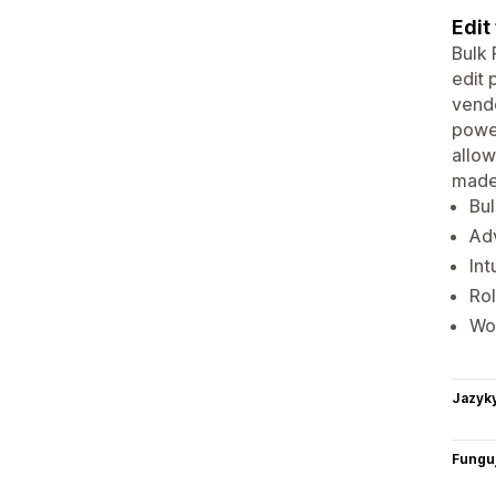
Edit
Bulk 
edit 
vendo
power
allow
made
Bul
Adv
Int
Rol
Wor
Jazyk
Funguj