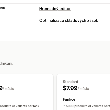
rie
Hromadný editor
Upravitelné zdroje
Optimalizace skladových zásob
Produkty
Varianty
Slevy
Ceny
SKU 
Správa skladových zásob
Akce
Sledování skladových zásob
Čárové 
Vrácení zpět
Vyhledávání a filtry
Nap
Automatizace pracovního postupu
dnikání.
Standard
9
$7.99
/ měsíc
/ měsíc
Funkce
roducts or variants per task
5000 products or variants per 