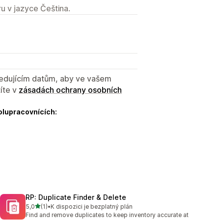
u v jazyce Čeština.
sledujícím datům, aby ve vašem
íte v
zásadách ochrany osobních
olupracovnících:
RP: Duplicate Finder & Delete
z 5 hvězd
5,0
(1)
•
K dispozici je bezplatný plán
Celkový počet recenzí: 1
Find and remove duplicates to keep inventory accurate at