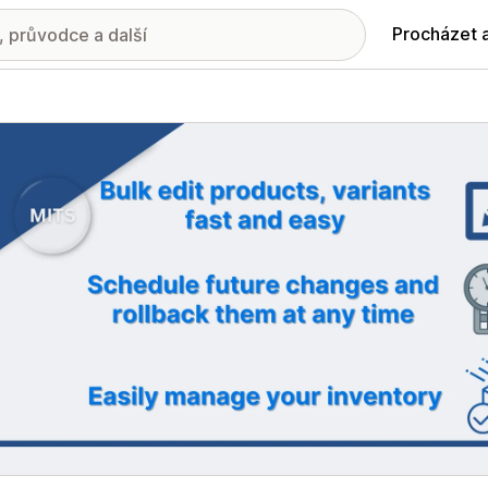
Procházet 
ie propagovaných obrázků