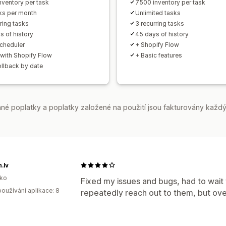
nventory per task
7500 inventory per task
ks per month
Unlimited tasks
ring tasks
3 recurring tasks
s of history
45 days of history
cheduler
+ Shopify Flow
with Shopify Flow
+ Basic features
ollback by date
é poplatky a poplatky založené na použití jsou fakturovány každý
.lv
sko
Fixed my issues and bugs, had to wait 
oužívání aplikace: 8
repeatedly reach out to them, but over