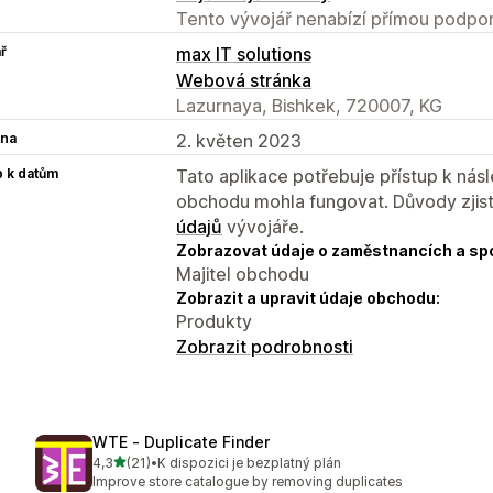
Tento vývojář nenabízí přímou podpor
ř
max IT solutions
Webová stránka
Lazurnaya, Bishkek, 720007, KG
na
2. květen 2023
p k datům
Tato aplikace potřebuje přístup k ná
obchodu mohla fungovat. Důvody zjist
údajů
vývojáře.
Zobrazovat údaje o zaměstnancích a sp
Majitel obchodu
Zobrazit a upravit údaje obchodu:
Produkty
Zobrazit podrobnosti
WTE ‑ Duplicate Finder
z 5 hvězd
4,3
(21)
•
K dispozici je bezplatný plán
Celkový počet recenzí: 21
Improve store catalogue by removing duplicates