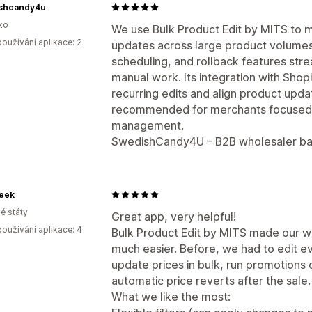
shcandy4u
ko
We use Bulk Product Edit by MITS to m
oužívání aplikace: 2
updates across large product volumes.
scheduling, and rollback features str
manual work. Its integration with Shop
recurring edits and align product upda
recommended for merchants focused o
management.
SwedishCandy4U – B2B wholesaler b
geek
é státy
Great app, very helpful!
oužívání aplikace: 4
Bulk Product Edit by MITS made our wo
much easier. Before, we had to edit e
update prices in bulk, run promotions
automatic price reverts after the sale.
What we like the most: