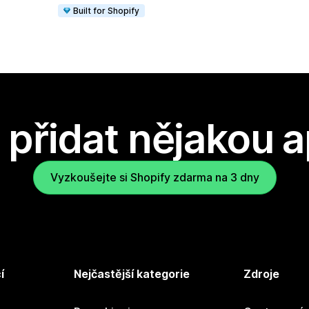
Built for Shopify
přidat nějakou a
Vyzkoušejte si Shopify zdarma na 3 dny
í
Nejčastější kategorie
Zdroje