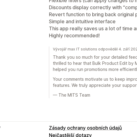
Flexible filters (can apply changes to 
Discounts display correctly with “com
Revert function to bring back original
Simple and intuitive interface
This app really saves us a lot of time 
Highly recommended!
Vývojář max IT solutions odpověděl 4. září 20
Thank you so much for your detailed fee
thrilled to hear that Bulk Product Edit b
helped you run promotions more efficientl
Your comments motivate us to keep impro
features. We truly appreciate your suppo
— The MITS Team
e
Zásady ochrany osobních údajů
Nejčastější dotazy