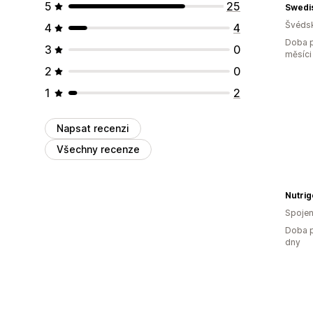
5
25
Swedi
Švéds
4
4
Doba p
3
0
měsíci
2
0
1
2
Napsat recenzi
Všechny recenze
Nutri
Spojen
Doba p
dny