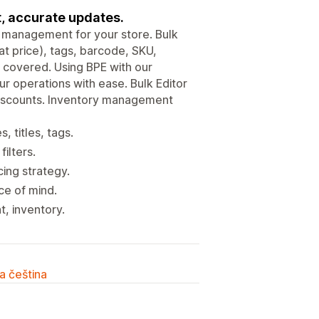
t, accurate updates.
t management for your store. Bulk
at price), tags, barcode, SKU,
u covered. Using BPE with our
r operations with ease. Bulk Editor
 discounts. Inventory management
, titles, tags.
ilters.
cing strategy.
ce of mind.
, inventory.
a čeština