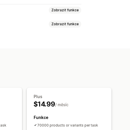
Zobrazit funkce
Zobrazit funkce
a čárové kódy
Skladové zásoby
kódy
Více lokalit
Jednotky SKU
lánované úlohy
Hromadné úpravy
Plus
$14.99
/ měsíc
Funkce
task
70000 products or variants per task