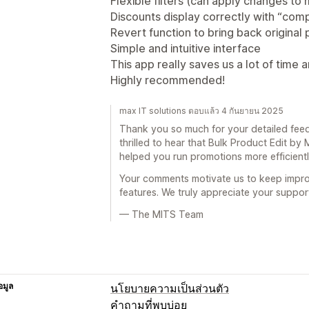
Flexible filters (can apply changes to 
Discounts display correctly with “com
Revert function to bring back original
Simple and intuitive interface
This app really saves us a lot of time 
Highly recommended!
max IT solutions ตอบแล้ว 4 กันยายน 2025
Thank you so much for your detailed fee
thrilled to hear that Bulk Product Edit b
helped you run promotions more efficientl
Your comments motivate us to keep impro
features. We truly appreciate your suppo
— The MITS Team
อมูล
นโยบายความเป็นส่วนตัว
คำถามที่พบบ่อย