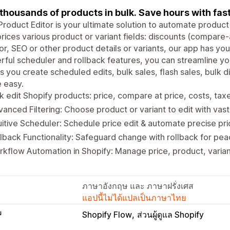
 thousands of products in bulk. Save hours with fas
Product Editor is your ultimate solution to automate produc
prices various product or variant fields: discounts (compare-
r, SEO or other product details or variants, our app has yo
ful scheduler and rollback features, you can streamline you
s you create scheduled edits, bulk sales, flash sales, bulk
 easy.
k edit Shopify products: price, compare at price, costs, taxes
anced Filtering: Choose product or variant to edit with vast f
uitive Scheduler: Schedule price edit & automate precise pri
lback Functionality: Safeguard change with rollback for pea
kflow Automation in Shopify: Manage price, product, variant
ภาษาอังกฤษ และ ภาษาฝรั่งเศส
แอปนี้ไม่ได้แปลเป็นภาษาไทย
บ
Shopify Flow
ส่วนผู้ดูแล Shopify