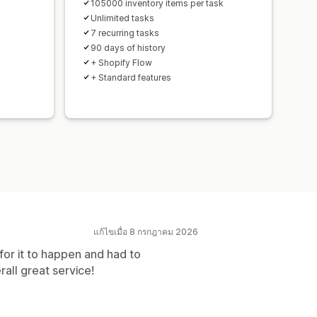
105000 inventory items per task
Unlimited tasks
7 recurring tasks
90 days of history
+ Shopify Flow
+ Standard features
แก้ไขเมื่อ 8 กรกฎาคม 2026
for it to happen and had to
all great service!