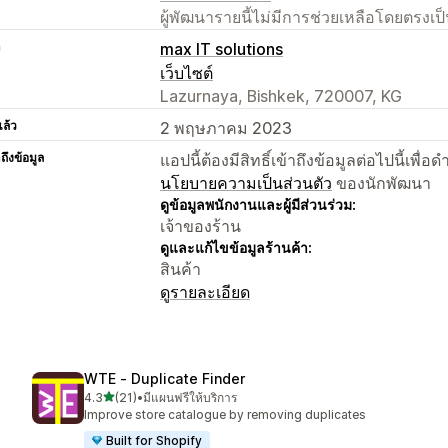
ผู้พัฒนารายนี้ไม่มีการช่วยเหลือโดยตรง
า
max IT solutions
เว็บไซต์
Lazurnaya, Bishkek, 720007, KG
แล้ว
2 พฤษภาคม 2023
าถึงข้อมูล
แอปนี้ต้องมีสิทธิ์เข้าถึงข้อมูลต่อไปนี้เพ
นโยบายความเป็นส่วนตัว
ของนักพัฒนา
ดูข้อมูลพนักงานและผู้มีส่วนร่วม:
เจ้าของร้าน
ดูและแก้ไขข้อมูลร้านค้า:
สินค้า
ดูรายละเอียด
WTE ‑ Duplicate Finder
เต็ม 5 ดาว
4.3
(21)
•
มีแผนฟรีให้บริการ
ทั้งหมด 21 รีวิว
Improve store catalogue by removing duplicates
Built for Shopify