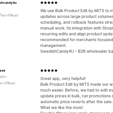
shcandy4u
We use Bulk Product Edit by MITS to m
น ในการใช้แอป
updates across large product volumes.
scheduling, and rollback features str
manual work. Its integration with Shop
recurring edits and align product upda
recommended for merchants focused o
management.
SwedishCandy4U – B2B wholesaler b
geek
มริกา
Great app, very helpful!
ในการใช้แอป
Bulk Product Edit by MITS made our wo
much easier. Before, we had to edit e
update prices in bulk, run promotions
automatic price reverts after the sale.
What we like the most: