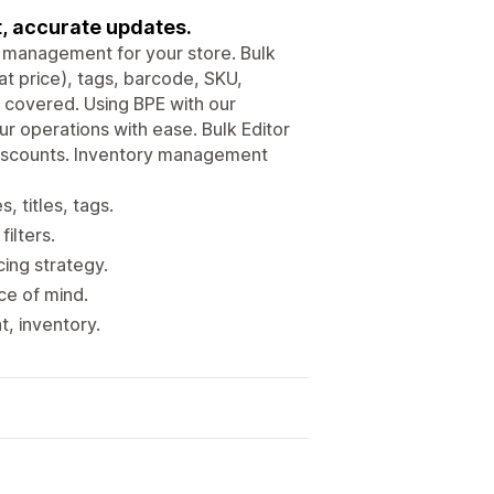
t, accurate updates.
t management for your store. Bulk
at price), tags, barcode, SKU,
u covered. Using BPE with our
r operations with ease. Bulk Editor
 discounts. Inventory management
, titles, tags.
ilters.
cing strategy.
ce of mind.
, inventory.