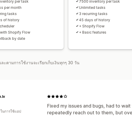
nventory per task
7500 inventory per task
ks per month
Unlimited tasks
ring tasks
3 recurring tasks
s of history
45 days of history
cheduler
+ Shopify Flow
with Shopify Flow
+ Basic features
ollback by date
จำและตามการใช้งานจะเรียกเก็บเงินทุกๆ 30 วัน
.lv
Fixed my issues and bugs, had to wait 
น ในการใช้แอป
repeatedly reach out to them, but over