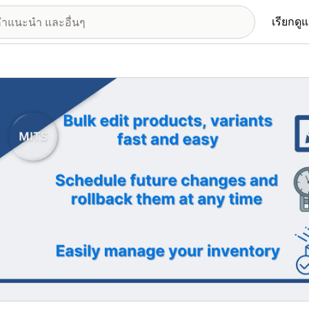
เรียกดู
อรีรูปภาพที่แสดง