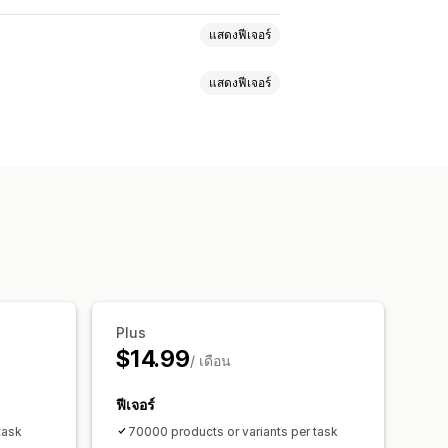
แสดงฟีเจอร์
แสดงฟีเจอร์
U และบาร์โค้ด
สินค้าคงคลัง
แหน่งที่ตั้ง
SKU
มกำหนดเวลา
การแก้ไขจำนวนมาก
Plus
$14.99
/ เดือน
ฟีเจอร์
task
70000 products or variants per task