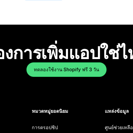
องการเพิ่มแอปใช่
ทดลองใช้งาน Shopify ฟรี 3 วัน
หมวดหมู่ยอดนิยม
แหล่งข้อมูล
การดรอปชิป
ศูนย์ช่วยเหล