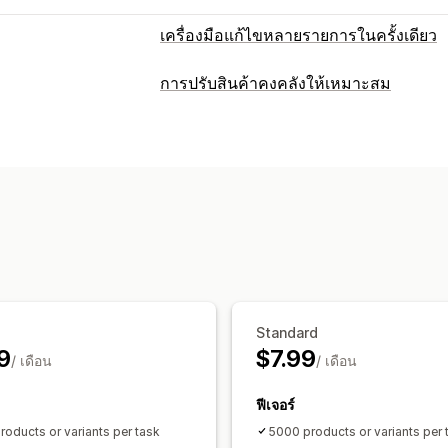
เครื่องมือแก้ไขหลายรายการในครั้งเดียว
แหล่งข้อมูลที่แก้ไขได้
การปรับสินค้าคงคลังให้เหมาะสม
สินค้า
ตัวเลือกสินค้า
ส่วนลด
ราคา
SK
การจัดการสินค้าคงคลัง
การดำเนินการ
การติดตามสินค้าคงคลัง
บาร์โค้ด
หลายตำ
ย้อนกลับ
การค้นหาและตัวกรอง
งานตา
การทำขั้นตอนการทำงานให้เป็นอัตโนมัติ
Standard
9
$7.99
/ เดือน
/ เดือน
ฟีเจอร์
roducts or variants per task
5000 products or variants per 