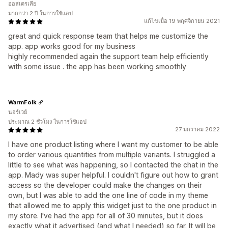
ออสเตรเลีย
มากกว่า 2 ปี ในการใช้แอป
แก้ไขเมื่อ 19 พฤศจิกายน 2021
great and quick response team that helps me customize the
app. app works good for my business
highly recommended again the support team help efficiently
with some issue . the app has been working smoothly
WarmFolk
นอร์เวย์
ประมาณ 2 ชั่วโมง ในการใช้แอป
27 มกราคม 2022
I have one product listing where I want my customer to be able
to order various quantities from multiple variants. I struggled a
little to see what was happening, so I contacted the chat in the
app. Mady was super helpful. I couldn't figure out how to grant
access so the developer could make the changes on their
own, but I was able to add the one line of code in my theme
that allowed me to apply this widget just to the one product in
my store. I've had the app for all of 30 minutes, but it does
exactly what it advertised (and what I needed) so far. It will be