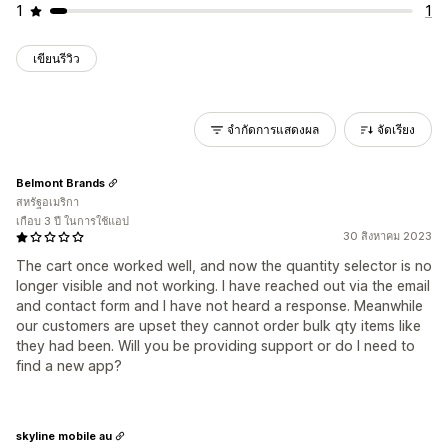
1
1
เขียนรีวิว
จำกัดการแสดงผล
จัดเรียง
Belmont Brands
สหรัฐอเมริกา
เกือบ 3 ปี ในการใช้แอป
30 สิงหาคม 2023
The cart once worked well, and now the quantity selector is no
longer visible and not working. I have reached out via the email
and contact form and I have not heard a response. Meanwhile
our customers are upset they cannot order bulk qty items like
they had been. Will you be providing support or do I need to
find a new app?
skyline mobile au