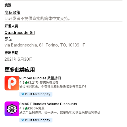
资源
隐私政策
此开发者不提供直接的简体中文支持。
开发人员
Quadracode Srl
网站
via Bardonecchia, 81, Torino, TO, 10139, IT
推出日期
2021年6月30日
更多此类应用
Pumper Bundles 数量折扣
星（满分 5 星）
4.9
(3,217)
•
提供免费套餐
总共 3217 条评论
通过捆绑优惠、免费赠品和批量折扣提升客单价！
Built for Shopify
SMART Bundles Volume Discounts
星（满分 5 星）
4.9
(266)
•
免费
总共 266 条评论
通过产品捆绑包、买一送一、数量折扣和赠品来提高客单价
Built for Shopify