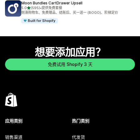
Moon Bundles CartDrawer Upsell
星（满分 5 星）
5.0
(595)
•
提供免费套餐
总共 595 条评论
侧滑购物车、免费赠品、结账后、买一送一 (BOGO)、阶梯定价
Built for Shopify
想要添加应用？
免费试用 Shopify 3 天
应用类别
热门类别
销售渠道
代发货