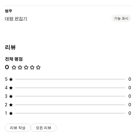
범주
대량 편집기
기능 표시
편집 가능한 자원
이미지
태그
메타 필드
리뷰
조치
전체 평점
SEO 업데이트
검색 및 필터링
대량 편집
0
5
0
4
0
3
0
2
0
1
0
리뷰 작성
모든 리뷰