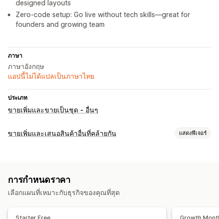
designed layouts
Zero-code setup: Go live without tech skills—great for
founders and growing team
ภาษา
ภาษาอังกฤษ
แอปนี้ไม่ได้แปลเป็นภาษาไทย
ประเภท
ขายเพิ่มและขายเป็นชุด - อื่นๆ
ขายเพิ่มและเสนอสินค้าอื่นที่คล้ายกัน
แสดงฟีเจอร์
การปรับแต่ง
ขายเพิ่มในหน้าสินค้า
ส่วนเสริมในคลิกเดียว
การกำหนดราคา
ข้อเสนอและการแนะนำ
เลือกแผนที่เหมาะกับธุรกิจของคุณที่สุด
การจัดส่งฟรี
ซื้อเป็นชุดบ่อยๆ
ชุดรวม
ตัวแบ่งปริมาณ
ส่วนลดตามปริมาณ
การแนะนำด้วย AI
Starter Free
Growth Mont