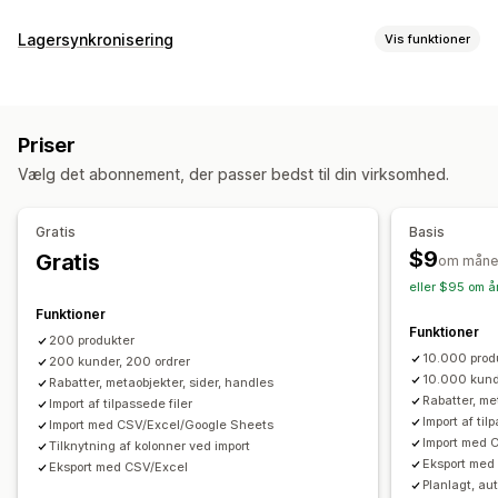
Datasynkronisering
Lagersynkronisering
Vis funktioner
Automatisk opdatering
Lagersynkronisering
Synkroniseringstype
Ordresynkronisering
Prissynkronisering
Ordrer
Priser
Produktdetaljer
Varianter
SKU’er
Produktsynkronisering
Synkronisering i realtid
Priser
Stregkoder
Flere kanaler
Flere butikker
Automatisk
Planlagt synkronisering
Vælg det abonnement, der passer bedst til din virksomhed.
Manuel
Masse
Planlagt
Tilpasset
Datamigrering
Notifikationer og rapporter
Masseeksport
Masseimport
Planlagt eksport
Gratis
Basis
Ordreopdateringer
Mailunderretninger
Fejlrapporter
Planlagt import
FTP/SFTP
Understøttelse af store filer
$9
Gratis
om måne
Historiske rapporter
Dataimport og -eksport
CSV
Masseopdateringer
Kollektioner
Kunder
Rabatter
eller $95 om å
Status i realtid
Detaljerede logs
Lager
Metafelter
Ordrer
Produkter
Anmeldelser
Funktioner
Funktioner
200 produkter
10.000 prod
200 kunder, 200 ordrer
10.000 kund
Rabatter, metaobjekter, sider, handles
Rabatter, me
Import af tilpassede filer
Import af til
Import med CSV/Excel/Google Sheets
Import med 
Tilknytning af kolonner ved import
Eksport med
Eksport med CSV/Excel
Planlagt, a