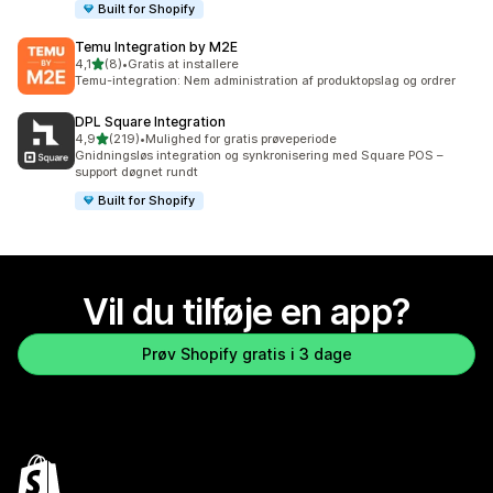
Built for Shopify
Temu Integration by M2E
ud af 5 stjerner
4,1
(8)
•
Gratis at installere
8 anmeldelser i alt
Temu-integration: Nem administration af produktopslag og ordrer
DPL Square Integration
ud af 5 stjerner
4,9
(219)
•
Mulighed for gratis prøveperiode
219 anmeldelser i alt
Gnidningsløs integration og synkronisering med Square POS –
support døgnet rundt
Built for Shopify
Vil du tilføje en app?
Prøv Shopify gratis i 3 dage