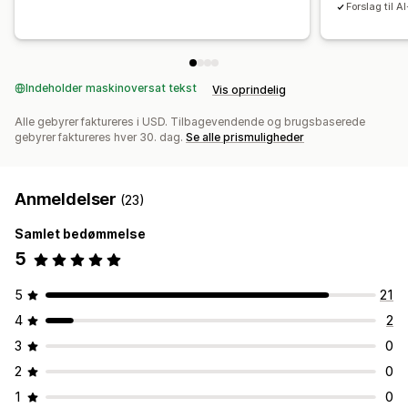
Forslag til A
Indeholder maskinoversat tekst
Vis oprindelig
Alle gebyrer faktureres i USD. Tilbagevendende og brugsbaserede
gebyrer faktureres hver 30. dag.
Se alle prismuligheder
Anmeldelser
(23)
Samlet bedømmelse
5
5
21
4
2
3
0
2
0
1
0