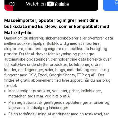
Masseimporter, opdater og migrer nemt dine
butiksdata med BulkFlow, som er kompatibelt med
Matrixify-filer
Uanset om du migrerer, sikkerhedskopierer eller overfører data
mellem butikker, hjælper BulkFlow dig med at importere,
eksportere, opdatere og migrere dine butiksdata hurtigt og
præcist. Du får AI-drevet felttilknytning og planlagte
automatiske opdateringer, der holder dine data korrekte over
tid. BulkFlow understøtter produkter, kollektioner, ordrer,
kunder, omdirigeringer, sider, blogs, metadata og menuer og
fungerer med CSV, Excel, Google Sheets, FTP og API. Der
findes et gratis abonnement med livesupport, når du har brug
for det.
Masserediger produkter, varianter, priser, kollektioner,
metafelter, tags m.m. ved hjælp af AI
Planlæg automatisk gentagende opdateringer af priser og
lagerantal til udsalg og lanceringer
Få en forhåndsvisning af ændringer med en testkørsel, før