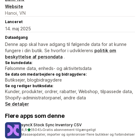
Website
Hanoi, VN
Lanceret
14. maj 2025
Dataadgang
Denne app skal have adgang til følgende data for at kunne
fungere i din butik. Se hvorfor i udviklerens
politik om
beskyttelse af persondata
.
Se kundedata:
Følsomme data, enheds- og aktivitetsdata
Se data om medarbejdere og bidragydere:
Butiksejer, blogbidragydere
Se og rediger butiksdata:
Kunder, produkter, ordrer, rabatter, Webshop, tilpassede data,
Shopify-administratorpanel, andre data
Se detaljer
Flere apps som denne
syncX Stock Sync Inventory CSV
ud af 5 stjerner
4,8
(804)
•
Gratis abonnement tilgængeligt
804 anmeldelser i alt
Masseopdater, importer og synkroniser flere butikker og forbindelser