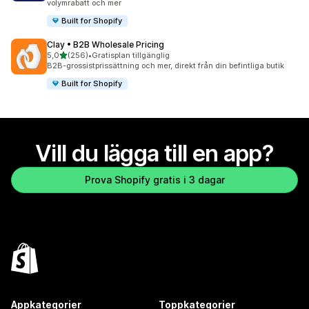
volymrabatt och mer
Built for Shopify
Clay • B2B Wholesale Pricing
av 5 stjärnor
5,0
(256)
•
Gratisplan tillgänglig
256 recensioner totalt
B2B-grossistprissättning och mer, direkt från din befintliga butik
Built for Shopify
Vill du lägga till en app?
Prova Shopify gratis i 3 dagar
Appkategorier
Toppkategorier