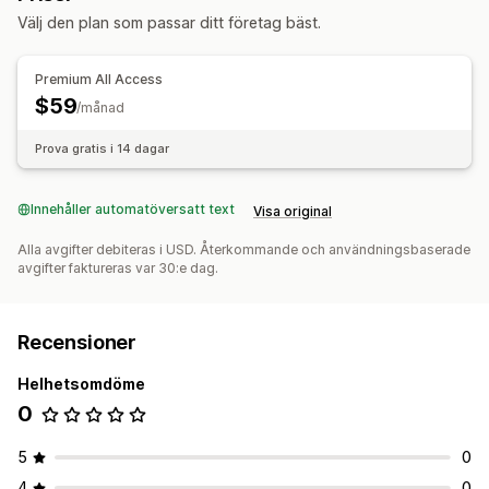
Välj den plan som passar ditt företag bäst.
Premium All Access
$59
/månad
Prova gratis i 14 dagar
Innehåller automatöversatt text
Visa original
Alla avgifter debiteras i USD. Återkommande och användningsbaserade
avgifter faktureras var 30:e dag.
Recensioner
Helhetsomdöme
0
5
0
4
0