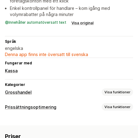
företagskonton med ett klick
Enkel kontrollpanel för handlare – kom igång med
volymrabatter på några minuter
Innehåller automatöversatt text
Visa original
Språk
engelska
Denna app finns inte översatt till svenska
Fungerar med
Kassa
Kategorier
Grosshandel
Visa funktioner
Prisalternativ
Prissättningsoptimering
Visa funktioner
Anpassad prissättning
Volymrabatter
Prishantering
Inloggning för grosshandel
Procentuella rabatter
Fasta rabatter
Volymrabatter
Priser
Differentierade rabatter
Anpassad prissättning