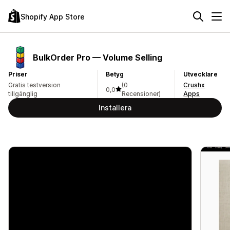
Shopify App Store
BulkOrder Pro — Volume Selling
Priser
Betyg
Utvecklare
Gratis testversion
(0
Crushx
0,0
tillgänglig
Recensioner)
Apps
Installera