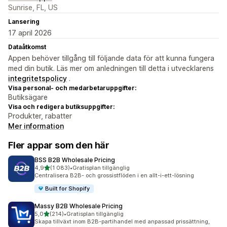
Sunrise, FL, US
Lansering
17 april 2026
Dataåtkomst
Appen behöver tillgång till följande data för att kunna fungera
med din butik. Läs mer om anledningen till detta i utvecklarens
integritetspolicy
.
Visa personal- och medarbetaruppgifter:
Butiksägare
Visa och redigera butiksuppgifter:
Produkter, rabatter
Mer information
Fler appar som den här
BSS B2B Wholesale Pricing
av 5 stjärnor
4,9
(1 083)
•
Gratisplan tillgänglig
1083 recensioner totalt
Centralisera B2B- och grossistflöden i en allt-i-ett-lösning
Built for Shopify
Massy B2B Wholesale Pricing
av 5 stjärnor
5,0
(214)
•
Gratisplan tillgänglig
214 recensioner totalt
Skapa tillväxt inom B2B-partihandel med anpassad prissättning,