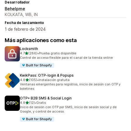
Desarrollador
Behelpme
KOLKATA, WB, IN
Fecha de lanzamiento
1 de febrero de 2024
Más aplicaciones como esta
Locksmith
de 5 estrellas
4.7
(286)
•
Prueba gratis disponible
286 reseñas en total
Control de acceso flexible para el canal de la tienda online
Built for Shopify
KwikPass: OTP‑login & Popups
de 5 estrellas
4.8
(105)
•
Instalación gratuita
105 reseñas en total
Ventanas emergentes para registros, inicio de sesión con OTP y
boletines
OTP+ B2B SMS & Social Login
de 5 estrellas
4.8
(12)
•
Gratis
12 reseñas en total
Inicio de sesión con OTP por SMS, inicio de sesión social y de
Google, y control de acceso.
Built for Shopify