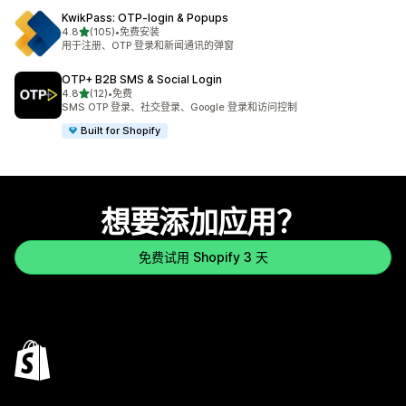
KwikPass: OTP‑login & Popups
星（满分 5 星）
4.8
(105)
•
免费安装
总共 105 条评论
用于注册、OTP 登录和新闻通讯的弹窗
OTP+ B2B SMS & Social Login
星（满分 5 星）
4.8
(12)
•
免费
总共 12 条评论
SMS OTP 登录、社交登录、Google 登录和访问控制
Built for Shopify
想要添加应用？
免费试用 Shopify 3 天