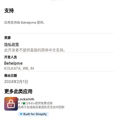
支持
应用支持由 Behelpme 提供。
资源
隐私政策
此开发者不提供直接的简体中文支持。
开发人员
Behelpme
KOLKATA, WB, IN
推出日期
2024年2月1日
更多此类应用
Locksmith
星（满分 5 星）
4.7
(286)
•
提供免费试用
总共 286 条评论
适用于在线商店渠道的灵活访问控制
Built for Shopify