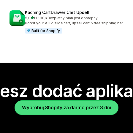
Kaching CartDrawer Cart Upsell
na 5 gwiazdek
5,0
(1 130)
•
Bezpłatny plan jest dostępny
Łączna liczba recenzji: 1130
Boost your AOV: slide cart, upsell cart & free shipping bar
Built for Shopify
esz dodać aplika
Wypróbuj Shopify za darmo przez 3 dni