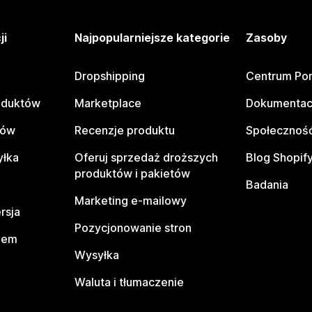
ji
Najpopularniejsze kategorie
Zasoby
Dropshipping
Centrum Po
oduktów
Marketplace
Dokumentac
tów
Recenzje produktu
Społeczność
yłka
Oferuj sprzedaż droższych
Blog Shopif
produktów i pakietów
Badania
Marketing e-mailowy
rsja
Pozycjonowanie stron
pem
Wysyłka
Waluta i tłumaczenie