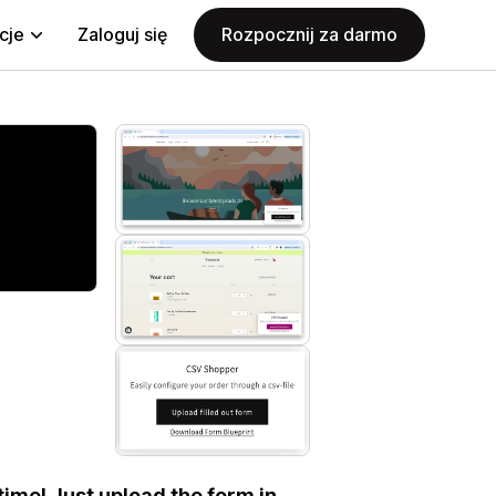
cje
Zaloguj się
Rozpocznij za darmo
time! Just upload the form in