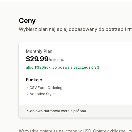
Ceny
Wybierz plan najlepiej dopasowany do potrzeb fir
Monthly Plan
$29.99
/miesiąc
albo $330/rok, co pozwala oszczędzić 8%
Funkcje
CSV Form Ordering
Adaptive Style
7-dniowa darmowa wersja próbna
Wszystkie opłaty są naliczane w USD. Opłaty cykliczne i 