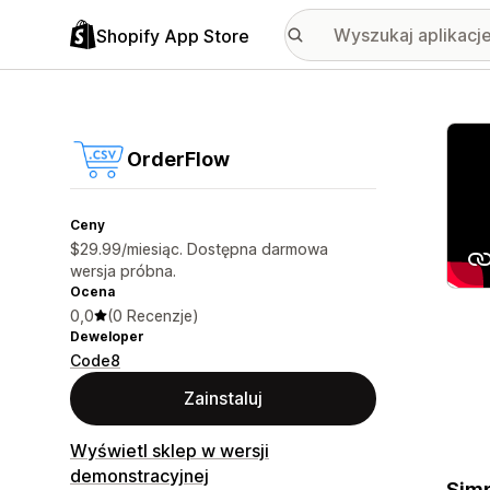
Shopify App Store
Wyróż
OrderFlow
Ceny
$29.99/miesiąc. Dostępna darmowa
wersja próbna.
Ocena
0,0
(0 Recenzje)
Deweloper
Code8
Zainstaluj
Wyświetl sklep w wersji
demonstracyjnej
Simp