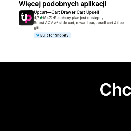
Więcej podobnych aplikacji
Upcart—Cart Drawer Cart Upsell
na 5 gwiazdek
4,7
(847)
•
Bezpłatny plan jest dostępny
Łączna liczba recenzji: 847
Boost AOV w/ slide cart, reward bar, upsell cart & free
gifts
Built for Shopify
Chc