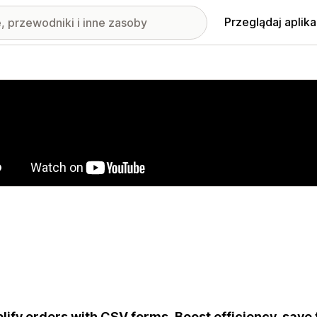
Przeglądaj aplika
nione obrazy w galerii
lify orders with CSV forms. Boost efficiency, save 