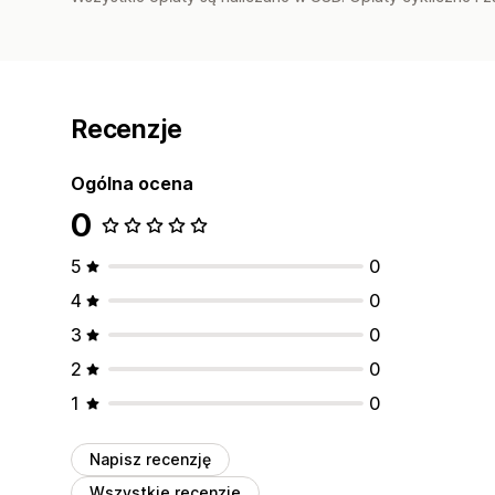
Recenzje
Ogólna ocena
0
5
0
4
0
3
0
2
0
1
0
Napisz recenzję
Wszystkie recenzje