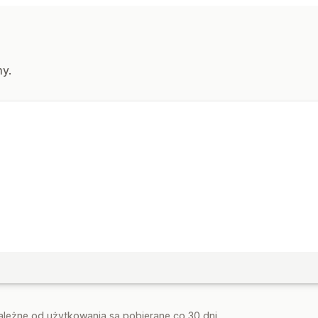
my.
zależne od użytkowania są pobierane co 30 dni.