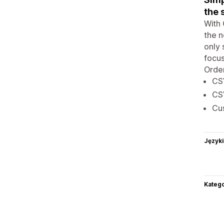
the 
With 
the n
only 
focus
Order
CSV
CSV
Cus
Języki
Katego