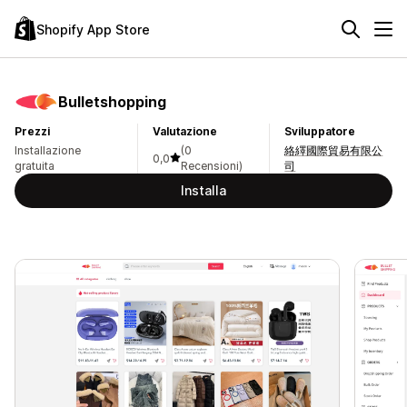
Shopify App Store
Bulletshopping
Prezzi
Valutazione
Sviluppatore
Installazione
(0
絡繹國際貿易有限公
0,0
gratuita
Recensioni)
司
Installa