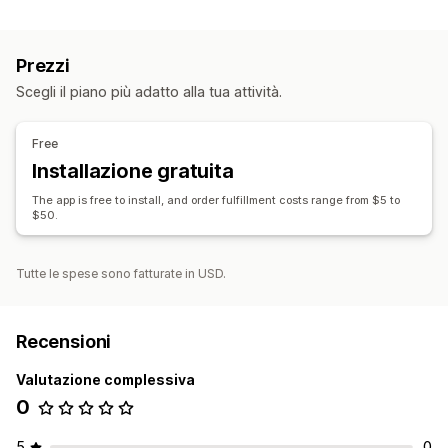
Prodotti vendibili
Abbigliamento e accessori
Elettronica
Prezzi
Sedi di approvvigionamento
Scegli il piano più adatto alla tua attività.
Cina
Free
Installazione gratuita
The app is free to install, and order fulfillment costs range from $5 to
$50.
Tutte le spese sono fatturate in USD.
Recensioni
Valutazione complessiva
0
5
0