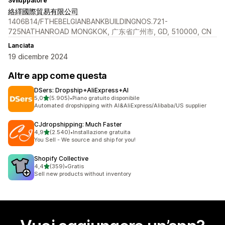
Sviluppatore
絡繹國際貿易有限公司
1406B14/FTHEBELGIANBANKBUILDINGNOS.721-
725NATHANROAD MONGKOK, 广东省广州市, GD, 510000, CN
Lanciata
19 dicembre 2024
Altre app come questa
DSers: Dropship+AliExpress+AI
stelle su 5
5,0
(5.905)
•
Piano gratuito disponibile
5905 recensioni totali
Automated dropshipping with AI&AliExpress/Alibaba/US supplier
CJdropshipping: Much Faster
stelle su 5
4,9
(2.540)
•
Installazione gratuita
2540 recensioni totali
You Sell - We source and ship for you!
Shopify Collective
stelle su 5
4,4
(359)
•
Gratis
359 recensioni totali
Sell new products without inventory