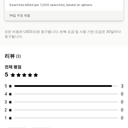
위치 검색
제품 검색
스토어 이름 검색
태그 지정
자동 완성
Searches billed per 1,000 searches, based on options
위치 정보
거리 필터
제품 유형 필터
사용자 지정 필터
14일 무료 체험
보고서 검색
분석
모든 비용은 USD(으)로 청구됩니다. 반복 요금 및 사용 기반 요금은 30일마다
청구됩니다.
리뷰
(3)
전체 평점
5
5
3
4
0
3
0
2
0
1
0