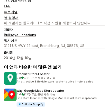
개인정보처리방침
FAQ
튜토리얼
앱 설명서
이 개발자는 한국어(으)로 직접 지원을 제공하지 않습니다.
개발자
Bullseye Locations
웹사이트
3121 US HWY 22 east, Branchburg, NJ, 08876, US
출시됨
2014년 12월 10일
이 앱과 비슷한 더 많은 앱 보기
Stockist Store Locator
별 5개 중
5.0
(321)
•
무료 체험 이용 가능
총 리뷰 321개
An attractive & flexible store locator to drive in-store sales
Way: Google Maps Store Locator
별 5개 중
4.6
(121)
•
무료 플랜 사용 가능
총 리뷰 121개
Find store location with Google Map stockist store map locator
Built for Shopify