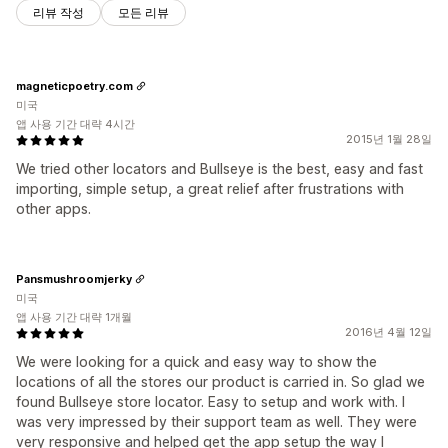
리뷰 작성
모든 리뷰
magneticpoetry.com
미국
앱 사용 기간 대략 4시간
2015년 1월 28일
We tried other locators and Bullseye is the best, easy and fast
importing, simple setup, a great relief after frustrations with
other apps.
Pansmushroomjerky
미국
앱 사용 기간 대략 1개월
2016년 4월 12일
We were looking for a quick and easy way to show the
locations of all the stores our product is carried in. So glad we
found Bullseye store locator. Easy to setup and work with. I
was very impressed by their support team as well. They were
very responsive and helped get the app setup the way I