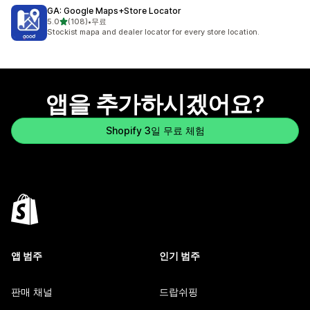
GA: Google Maps+Store Locator
별 5개 중
5.0
(108)
•
무료
총 리뷰 108개
Stockist mapa and dealer locator for every store location.
앱을 추가하시겠어요?
Shopify 3일 무료 체험
앱 범주
인기 범주
판매 채널
드랍쉬핑