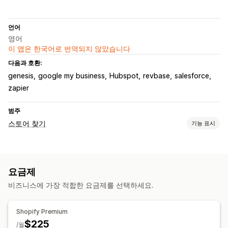
언어
영어
이 앱은 한국어로 번역되지 않았습니다
다음과 호환:
genesis
google my business
Hubspot
revbase
salesforce
zapier
범주
스토어 찾기
기능 표시
표시 옵션
로케이터 페이지
지도 스타일
업무 시간
방향
요금제
사용자 지정 브랜딩
사용자 지정 아이콘
사용자 지정 CSS
비즈니스에 가장 적합한 요금제를 선택하세요.
이미지
동영상
사용자 지정 필드
여러 언어
여러 위치
가져오기 및 내보내기
모바일 반응형
Shopify Premium
검색 및 필터
$225
/월