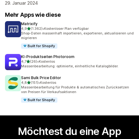
29. Januar 2024
Mehr Apps wie diese
Matrixify
von 5 Sternen
4,9
(1.362)
•
Kostenloser Plan verfügbar
1362 Rezensionen insgesamt
Shop-Daten massenhaft importieren, exportieren, aktualisieren und
migrieren
Built for Shopify
KI‑Produktseiten Photoroom
von 5 Sternen
4,7
(26)
•
Kostenlos
26 Rezensionen insgesamt
Massenbearbeitung: optimierte, einheitliche Katalogbilder.
Sami Bulk Price Editor
von 5 Sternen
4,8
(151)
•
Kostenlos
151 Rezensionen insgesamt
Massenbearbeitung für Produkte & automatisches Zurücksetzen
von Preisen für Verkaufsaktionen
Built for Shopify
Möchtest du eine App