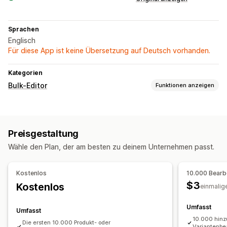
Sprachen
Englisch
Für diese App ist keine Übersetzung auf Deutsch vorhanden.
Kategorien
Bulk-Editor
Funktionen anzeigen
Bearbeitbare Ressourcen
Produkte
Varianten
Rabatte
Preise
SKUs und Barcodes
Preisgestaltung
Tags
Beschreibungen
Metafelder
Wähle den Plan, der am besten zu deinem Unternehmen passt.
Aktionen
SEO-Updates
Suchen und Filtern
Geplante Aufgaben
Kostenlos
10.000 Bearb
Massenbearbeitung
$3
Kostenlos
einmalig
Umfasst
Umfasst
10.000 hinz
Die ersten 10.000 Produkt- oder
Variantenbe