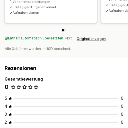
Variantenbearbeitungen
30-tägiger 
30-tägiger Aufgabenverlauf
Aufgaben p
Aufgaben planen
Enthält automatisch übersetzten Text
Original anzeigen
Alle Gebühren werden in USD berechnet.
Rezensionen
Gesamtbewertung
0
5
0
4
0
3
0
2
0