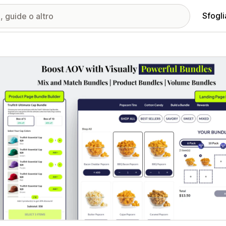
Sfogli
ria immagini in evidenza