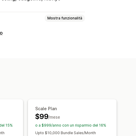
Mostra funzionalità
ro
Pacchetti di varianti
na confezione
bonamento
Pacchetti di upselling
tti personalizzati
ni di quantità
Sconti
onti percentuali
Sconti sul carrello
 personalizzati
Scale Plan
$99
/mese
del 15%
o a $999/anno con un risparmio del 16%
nth
Upto $10,000 Bundle Sales/Month