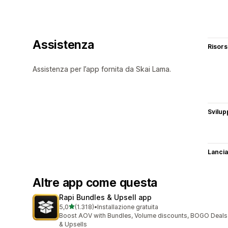
Assistenza
Risor
Assistenza per l’app fornita da Skai Lama.
Svilup
Lancia
Altre app come questa
Rapi Bundles & Upsell app
stelle su 5
5,0
(1.318)
•
Installazione gratuita
1318 recensioni totali
Boost AOV with Bundles, Volume discounts, BOGO Deals
& Upsells