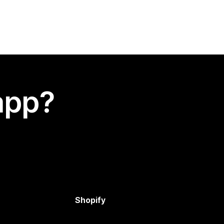
app?
Shopify