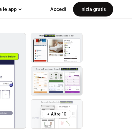
a le app
Accedi
Inizia gratis
+ Altre 10