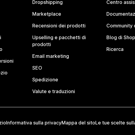
Dropshipping
Centro assi
Marketplace
Documentaz
Recensioni dei prodotti
Community d
i
Upselling e pacchetti di
Blog di Shop
prodotti
o
Ricerca
Email marketing
rsioni
SEO
ozio
Spedizione
Valute e traduzioni
zio
Informativa sulla privacy
Mappa del sito
Le tue scelte sull