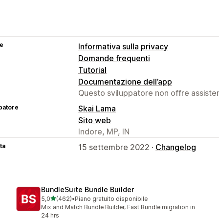
se
Informativa sulla privacy
Domande frequenti
Tutorial
Documentazione dell’app
Questo sviluppatore non offre assistenz
patore
Skai Lama
Sito web
Indore, MP, IN
ta
15 settembre 2022 ·
Changelog
BundleSuite Bundle Builder
stelle su 5
5,0
(462)
•
Piano gratuito disponibile
462 recensioni totali
Mix and Match Bundle Builder, Fast Bundle migration in
24 hrs