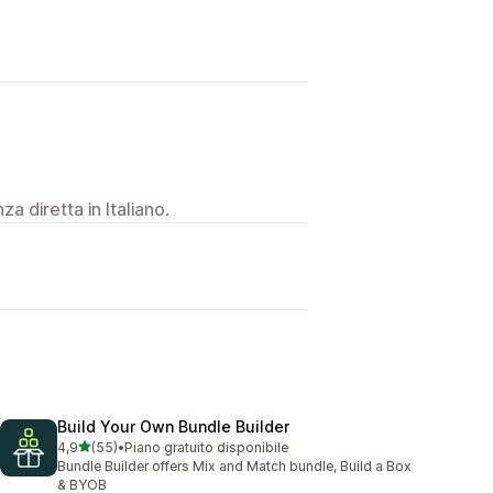
a diretta in Italiano.
Build Your Own Bundle Builder
stelle su 5
4,9
(55)
•
Piano gratuito disponibile
55 recensioni totali
Bundle Builder offers Mix and Match bundle, Build a Box
& BYOB