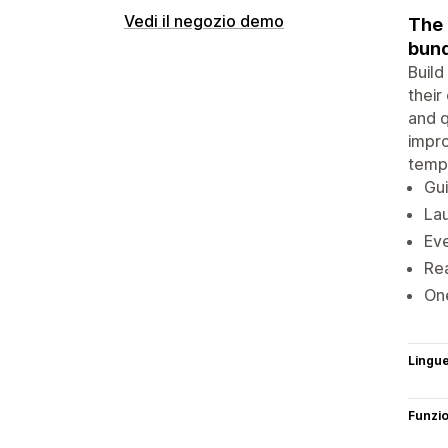
Vedi il negozio demo
The 
bund
Build
their
and q
impro
templ
Gui
La
Eve
Rea
One
Lingu
Funzi