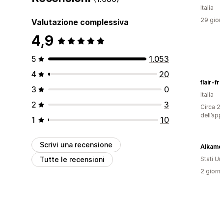
Italia
29 gior
Valutazione complessiva
4,9
5
1.053
4
20
flair-
3
0
Italia
2
3
Circa 2
dell’ap
1
10
Scrivi una recensione
Alkam
Tutte le recensioni
Stati Un
2 giorn