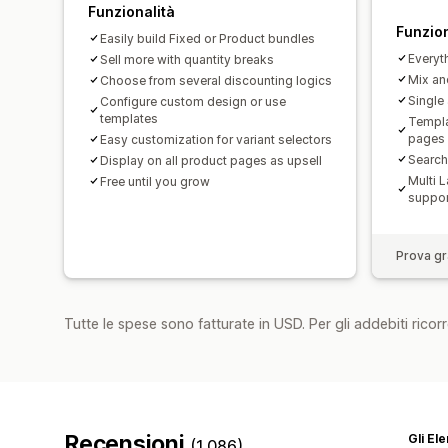
Funzionalità
Funzion
Easily build Fixed or Product bundles
Everyth
Sell more with quantity breaks
Mix an
Choose from several discounting logics
Single
Configure custom design or use
templates
Templa
pages
Easy customization for variant selectors
Search,
Display on all product pages as upsell
Multi 
Free until you grow
suppor
Prova gra
Tutte le spese sono fatturate in USD. Per gli addebiti ricorre
Recensioni
Gli El
(1.086)