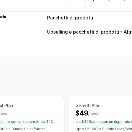
orie
Pacchetti di prodotti
Tipi di pacchetti
Upselling e pacchetti di prodotti - Alt
Multipack
Pacchetti mix-and-match
Pacchetti con opzioni infinite
Crea u
Scatole e cofanetti regalo
Box in ab
Prodotti digitali
Prodotti fisici
Pacche
Prezzi impostabili
Prezzi fissi
Prezzi a più livelli
Scaglio
Sconti sui volumi
Sconti forfettari
Sc
Abbonamenti
Prezzi dinamici
Prezzi
al Plan
Growth Plan
$49
mese
/mese
/anno con un risparmio del 14%
o a $499/anno con un risparmio 
000 in Bundle Sales/Month
Upto $5,000 in Bundle Sales/Mo