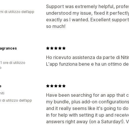
Support was extremely helpful, profes
ni di utilizzo dell’app
understood my issue, fixed it perfect
exactly as I wanted. Excellent suppor
so much!
fragrances
Ho ricevuto assistenza da parte di Nitin
1 ore di utilizzo
L'app funziona bene e ha un ottimo desi
p
e
iti
Have been searching for an app that c
i di utilizzo dell’app
my bundle, plus add-on configurations. 
and it really seems like it's going to do
in for help with setting it up and rece
answers right away (on a Saturday!). V