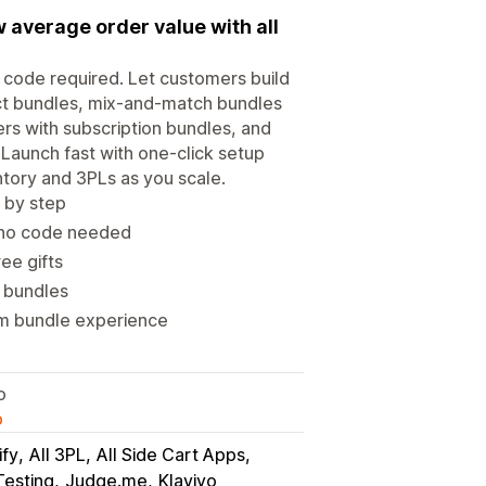
 average order value with all
o code required. Let customers build
uct bundles, mix-and-match bundles
ers with subscription bundles, and
Launch fast with one-click setup
tory and 3PLs as you scale.
 by step
 no code needed
ee gifts
e bundles
om bundle experience
o
o
ify
All 3PL
All Side Cart Apps
Testing
Judge.me
Klaviyo