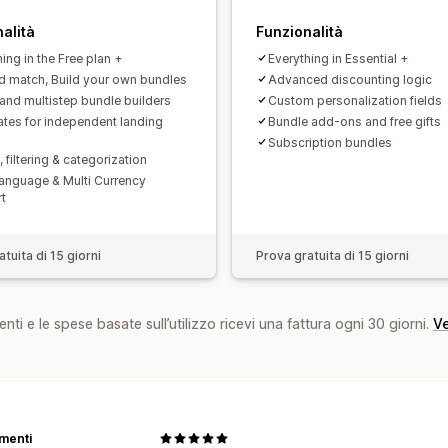
alità
Funzionalità
ing in the Free plan +
Everything in Essential +
d match, Build your own bundles
Advanced discounting logic
 and multistep bundle builders
Custom personalization fields
tes for independent landing
Bundle add-ons and free gifts
Subscription bundles
 filtering & categorization
Language & Multi Currency
t
tuita di 15 giorni
Prova gratuita di 15 giorni
nti e le spese basate sull’utilizzo ricevi una fattura ogni 30 giorni.
Ve
ementi