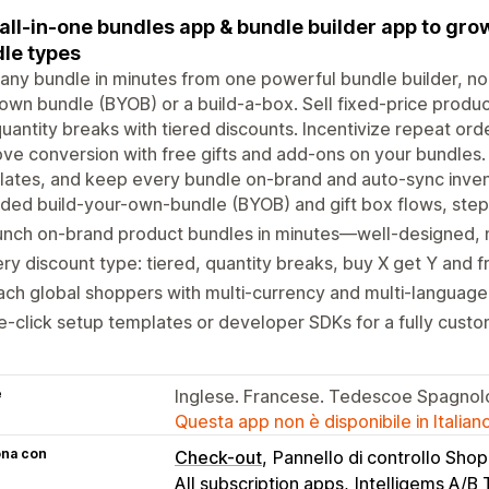
all-in-one bundles app & bundle builder app to grow
le types
 any bundle in minutes from one powerful bundle builder, n
 own bundle (BYOB) or a build-a-box. Sell fixed-price prod
uantity breaks with tiered discounts. Incentivize repeat ord
ve conversion with free gifts and add-ons on your bundles. 
ates, and keep every bundle on-brand and auto-sync inven
ded build-your-own-bundle (BYOB) and gift box flows, step
unch on-brand product bundles in minutes—well-designed,
ry discount type: tiered, quantity breaks, buy X get Y and fr
ch global shoppers with multi-currency and multi-languag
-click setup templates or developer SDKs for a fully cust
e
Inglese. Francese. Tedescoe Spagnol
Questa app non è disponibile in Italian
ona con
Check-out
Pannello di controllo Shop
All subscription apps
Intelligems A/B 