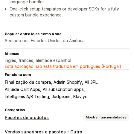
language bundles
One-click setup templates or developer SDKs for a fully
custom bundle experience
Popular entre lojas como a sua
Sediado nos Estados Unidos da América
Idiomas
inglês, francês, alemãoe espanhol
Esta aplicação não está traduzida em português (Portugal)
Funciona com
Finalização da compra
Admin Shopify
All 3PL
All Side Cart Apps
All subscription apps
Intelligems A/B Testing
Judge.me
Klaviyo
Categorias
Pacotes de produtos
Mostrar funcionalidades
Tipos de pacotes
Vendas superiores e pacotes - Outro