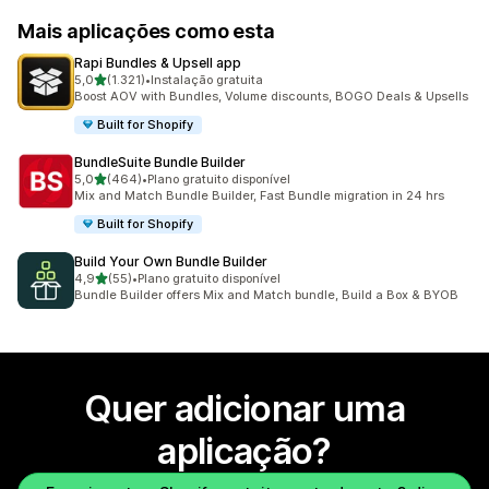
Mais aplicações como esta
Rapi Bundles & Upsell app
de 5 estrelas
5,0
(1.321)
•
Instalação gratuita
1321 total de avaliações
Boost AOV with Bundles, Volume discounts, BOGO Deals & Upsells
Built for Shopify
BundleSuite Bundle Builder
de 5 estrelas
5,0
(464)
•
Plano gratuito disponível
464 total de avaliações
Mix and Match Bundle Builder, Fast Bundle migration in 24 hrs
Built for Shopify
Build Your Own Bundle Builder
de 5 estrelas
4,9
(55)
•
Plano gratuito disponível
55 total de avaliações
Bundle Builder offers Mix and Match bundle, Build a Box & BYOB
Quer adicionar uma
aplicação?