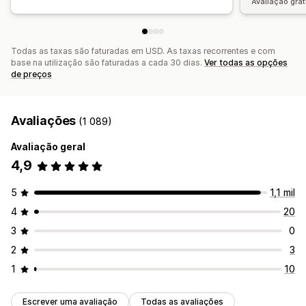
Avaliação grat
Todas as taxas são faturadas em USD. As taxas recorrentes e com
base na utilização são faturadas a cada 30 dias.
Ver todas as opções
de preços
Avaliações
(1 089)
Avaliação geral
4,9
5
1,1 mil
4
20
3
0
2
3
1
10
Escrever uma avaliação
Todas as avaliações