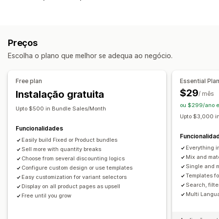
Vários pacotes
Pacotes mistos
Pacotes de muitas variantes
Pacotes de opções infinitas
Criar caixas
Caixas de presentes
Caixas de subscrição
Preços
Pacotes de venda superior
Produtos digitais
Escolha o plano que melhor se adequa ao negócio.
Produtos físicos
Pacotes personalizados
Preços que pode definir
Free plan
Essential Pla
Preços fixos
Preços diferenciados
$29
Instalação gratuita
/ mês
Intervalos de quantidade
Descontos
ou $299/ano 
Upto $500 in Bundle Sales/Month
Descontos de volume
Descontos fixos
Upto $3,000 i
Descontos em percentagem
Descontos no carrinho
Funcionalidades
Funcionalida
Subscrições
Easily build Fixed or Product bundles
Preços dinâmicos
Preços personalizados
Everything i
Sell more with quantity breaks
Mix and mat
Choose from several discounting logics
Single and m
Configure custom design or use templates
Templates f
Easy customization for variant selectors
Search, filt
Display on all product pages as upsell
Multi Langu
Free until you grow