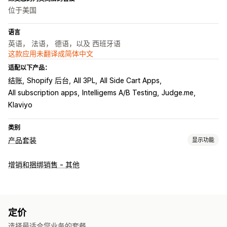
位于美国
语言
英语， 法语， 德语，以及 西班牙语
这款应用未翻译成简体中文
适配以下产品：
结账
Shopify 后台
All 3PL
All Side Cart Apps
All subscription apps
Intelligems A/B Testing
Judge.me
Klaviyo
类别
产品套装
显示功能
套装类型
增销和捆绑销售 - 其他
合装包
混搭套装
多属性套装
无限选择套装
自选套装盒
礼品盒
订阅套盒
增销套装
数字产品
实体产品
自定义套装
您可以设置的定价
定价
固定定价
分层定价
数量折扣
折扣
批量折扣
固定折扣
选择最适合您业务的套餐。