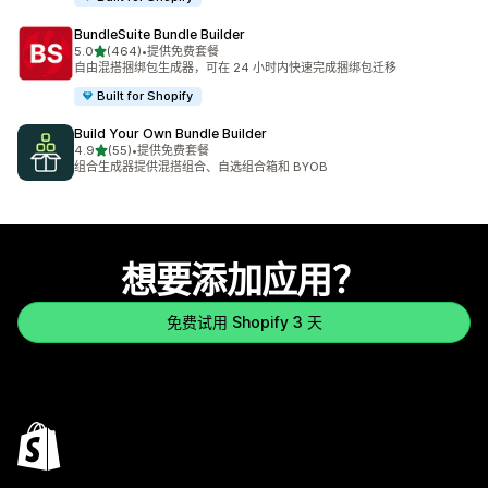
BundleSuite Bundle Builder
星（满分 5 星）
5.0
(464)
•
提供免费套餐
总共 464 条评论
自由混搭捆绑包生成器，可在 24 小时内快速完成捆绑包迁移
Built for Shopify
Build Your Own Bundle Builder
星（满分 5 星）
4.9
(55)
•
提供免费套餐
总共 55 条评论
组合生成器提供混搭组合、自选组合箱和 BYOB
想要添加应用？
免费试用 Shopify 3 天