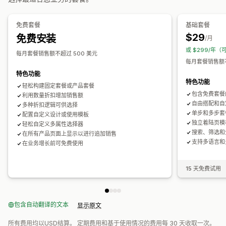
百分比折扣
购物车折扣
订阅
动态定价
自定义定价
免费套餐
基础套餐
$29
免费安装
/月
或 $299/年（
每月套餐销售额不超过 500 美元
每月套餐销售额不
特色功能
特色功能
轻松构建固定套餐或产品套餐
包含免费套餐
利用数量折扣增加销售额
自由搭配和自
多种折扣逻辑可供选择
单步和多步套
配置自定义设计或使用模板
独立着陆页模
轻松自定义多属性选择器
搜索、筛选和
在所有产品页面上显示以进行追加销售
支持多语言和
在业务增长前可免费使用
15 天免费试用
包含自动翻译的文本
显示原文
所有费用均以USD结算。 定期费用和基于使用情况的费用每 30 天收取一次。