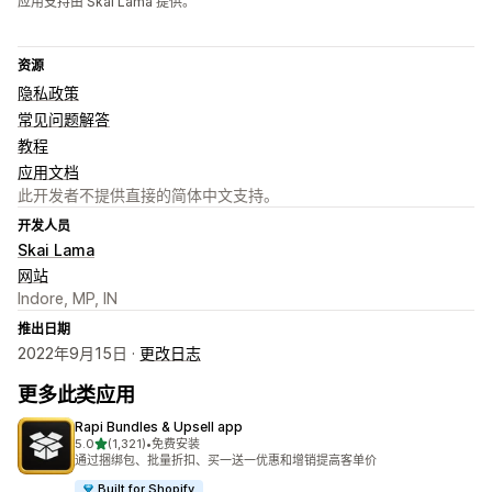
应用支持由 Skai Lama 提供。
资源
隐私政策
常见问题解答
教程
应用文档
此开发者不提供直接的简体中文支持。
开发人员
Skai Lama
网站
Indore, MP, IN
推出日期
2022年9月15日 ·
更改日志
更多此类应用
Rapi Bundles & Upsell app
星（满分 5 星）
5.0
(1,321)
•
免费安装
总共 1321 条评论
通过捆绑包、批量折扣、买一送一优惠和增销提高客单价
Built for Shopify