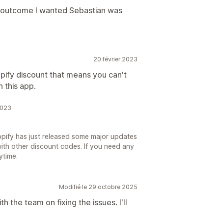
e outcome I wanted Sebastian was
20 février 2023
opify discount that means you can't
 this app.
2023
opify has just released some major updates
ith other discount codes. If you need any
ytime.
Modifié le 29 octobre 2025
 the team on fixing the issues. I'll