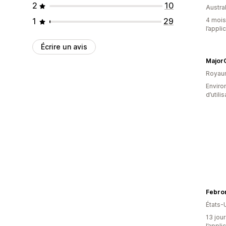
2
10
Austral
1
29
4 mois 
l’appli
Écrire un avis
MajorC
Royau
Enviro
d’utili
Febro
États-
13 jour
l’appli