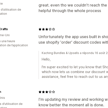
ie
great. even tho we couldn't reach th
d’utilisation de
helpful through the whole process
cation
rafts
me-Uni
Unfortunately the app uses built in sh
n une heure
use shopify 'order' discount codes with
sation de l’application
Kaching Bundles & Upsells a répondu 16 août 
Hello,
I'm super excited to let you know that Sh
which now lets us combine our discount w
assistance, feel free to reach out to us an
n
Unis
I'm updating my review and working with
s d’utilisation de
know better the moment all is done.
cation