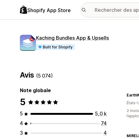
Shopify App Store
Kaching Bundles App & Upsells
Built for Shopify
Avis
(5 074)
Note globale
EarthW
5
États-
2 mois 
5
5,0 k
l’appli
4
74
3
4
MIREL