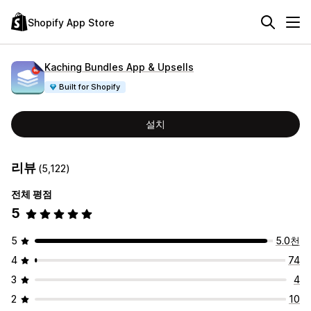
Shopify App Store
Kaching Bundles App & Upsells
Built for Shopify
설치
리뷰
(5,122)
전체 평점
5
5
5.0천
4
74
3
4
2
10