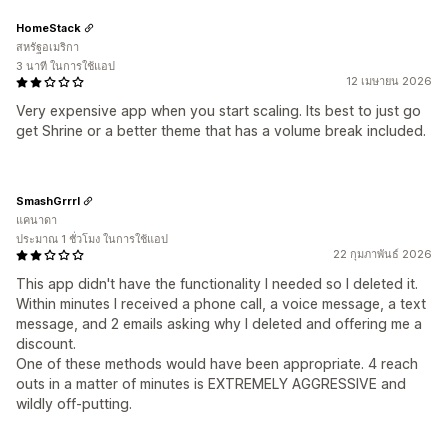
HomeStack
สหรัฐอเมริกา
3 นาที ในการใช้แอป
12 เมษายน 2026
Very expensive app when you start scaling. Its best to just go
get Shrine or a better theme that has a volume break included.
SmashGrrrl
แคนาดา
ประมาณ 1 ชั่วโมง ในการใช้แอป
22 กุมภาพันธ์ 2026
This app didn't have the functionality I needed so I deleted it.
Within minutes I received a phone call, a voice message, a text
message, and 2 emails asking why I deleted and offering me a
discount.
One of these methods would have been appropriate. 4 reach
outs in a matter of minutes is EXTREMELY AGGRESSIVE and
wildly off-putting.