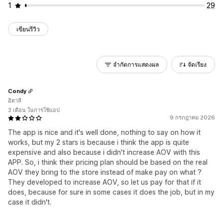
1
29
เขียนรีวิว
จำกัดการแสดงผล
จัดเรียง
Condy
อิตาลี
3 เดือน ในการใช้แอป
9 กรกฎาคม 2026
The app is nice and it's well done, nothing to say on how it
works, but my 2 stars is because i think the app is quite
expensive and also because i didn't increase AOV with this
APP. So, i think their pricing plan should be based on the real
AOV they bring to the store instead of make pay on what ?
They developed to increase AOV, so let us pay for that if it
does, because for sure in some cases it does the job, but in my
case it didn't.