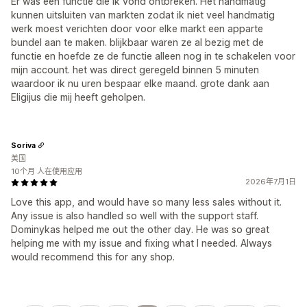
Er was een functie die ik vond ontbreken. Het handmatig
kunnen uitsluiten van markten zodat ik niet veel handmatig
werk moest verichten door voor elke markt een apparte
bundel aan te maken. blijkbaar waren ze al bezig met de
functie en hoefde ze de functie alleen nog in te schakelen voor
mijn account. het was direct geregeld binnen 5 minuten
waardoor ik nu uren bespaar elke maand. grote dank aan
Eligijus die mij heeft geholpen.
Soriva
美国
10个月 人在使用应用
2026年7月1日
Love this app, and would have so many less sales without it.
Any issue is also handled so well with the support staff.
Dominykas helped me out the other day. He was so great
helping me with my issue and fixing what I needed. Always
would recommend this for any shop.