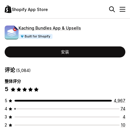
Shopify App Store
Kaching Bundles App & Upsells
Built for Shopify
安装
评论
(5,084)
整体评分
5
5
4,967
4
74
3
4
2
10