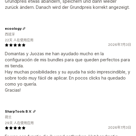
Grundpreis etwas abändern, speichern und dann wieder
zurück ändern. Danach wird der Grundpreis korrekt angezeigt.
ecoology
西班牙
22天 人在使用应用
2026年7月3日
Domantas y Juozas me han ayudado mucho en la
configuración de mis bundles para que queden perfectos para
mi tienda.
Hay muchas posibilidades y su ayuda ha sido imprescindible, y
sobre todo muy fácil de aplicar. En pocos clicks ha quedado
como yo quería.
Gracias!
SharpTools B.V.
荷兰
29天 人在使用应用
2026年7月3日