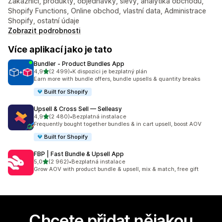
Zákazníci, produkty, objednávky, slevy, analytika obchodu,
Shopify Functions, Online obchod, vlastní data, Administrace
Shopify, ostatní údaje
Zobrazit podrobnosti
Více aplikací jako je tato
Bundler ‑ Product Bundles App
z 5 hvězd
4,9
(2 499)
•
K dispozici je bezplatný plán
Celkový počet recenzí: 2499
Earn more with bundle offers, bundle upsells & quantity breaks
Built for Shopify
Upsell & Cross Sell — Selleasy
z 5 hvězd
4,9
(2 480)
•
Bezplatná instalace
Celkový počet recenzí: 2480
Frequently bought together bundles & in cart upsell, boost AOV
Built for Shopify
FBP | Fast Bundle & Upsell App
z 5 hvězd
5,0
(2 962)
•
Bezplatná instalace
Celkový počet recenzí: 2962
Grow AOV with product bundle & upsell, mix & match, free gift
Chcete přidat nějakou