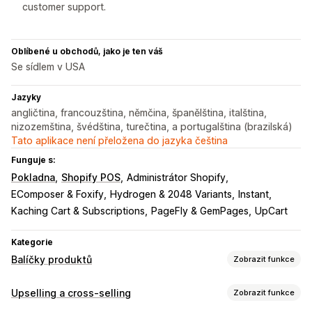
customer support.
Oblíbené u obchodů, jako je ten váš
Se sídlem v USA
Jazyky
angličtina, francouzština, němčina, španělština, italština,
nizozemština, švédština, turečtina, a portugalština (brazilská)
Tato aplikace není přeložena do jazyka čeština
Funguje s:
Pokladna
Shopify POS
Administrátor Shopify
EComposer & Foxify
Hydrogen & 2048 Variants
Instant
Kaching Cart & Subscriptions
PageFly & GemPages
UpCart
Kategorie
Balíčky produktů
Zobrazit funkce
Typy balíčků
Upselling a cross-selling
Zobrazit funkce
Fixní balíčky
Vícenásobná balení
Balíčky Mix and Match