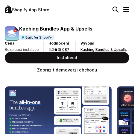
Shopify App Store
Kaching Bundles App & Upsells
Built for Shopify
Cena
Hodnocení
Vývojář
Bezplatná instalace
5,0
(5 087)
Kaching Bundles & Upsells
Instalovat
Zobrazit demoverzi obchodu