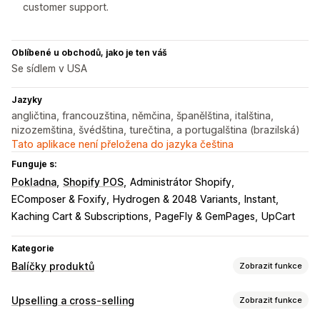
customer support.
Oblíbené u obchodů, jako je ten váš
Se sídlem v USA
Jazyky
angličtina, francouzština, němčina, španělština, italština,
nizozemština, švédština, turečtina, a portugalština (brazilská)
Tato aplikace není přeložena do jazyka čeština
Funguje s:
Pokladna
Shopify POS
Administrátor Shopify
EComposer & Foxify
Hydrogen & 2048 Variants
Instant
Kaching Cart & Subscriptions
PageFly & GemPages
UpCart
Kategorie
Balíčky produktů
Zobrazit funkce
Typy balíčků
Upselling a cross-selling
Zobrazit funkce
Fixní balíčky
Vícenásobná balení
Balíčky Mix and Match