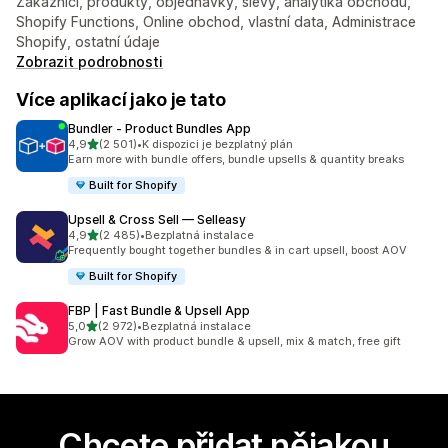
Zákazníci, produkty, objednávky, slevy, analytika obchodu,
Shopify Functions, Online obchod, vlastní data, Administrace
Shopify, ostatní údaje
Zobrazit podrobnosti
Více aplikací jako je tato
Bundler ‑ Product Bundles App
z 5 hvězd
4,9
(2 501)
•
K dispozici je bezplatný plán
Celkový počet recenzí: 2501
Earn more with bundle offers, bundle upsells & quantity breaks
Built for Shopify
Upsell & Cross Sell — Selleasy
z 5 hvězd
4,9
(2 485)
•
Bezplatná instalace
Celkový počet recenzí: 2485
Frequently bought together bundles & in cart upsell, boost AOV
Built for Shopify
FBP | Fast Bundle & Upsell App
z 5 hvězd
5,0
(2 972)
•
Bezplatná instalace
Celkový počet recenzí: 2972
Grow AOV with product bundle & upsell, mix & match, free gift
Chcete přidat nějakou