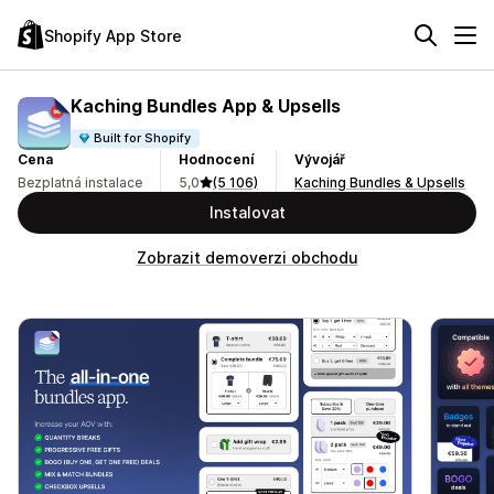
Shopify App Store
Kaching Bundles App & Upsells
Built for Shopify
Cena
Hodnocení
Vývojář
Bezplatná instalace
5,0
(5 106)
Kaching Bundles & Upsells
Instalovat
Zobrazit demoverzi obchodu