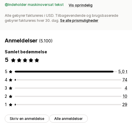
Indeholder maskinoversat tekst
Vis oprindelig
Alle gebyrer faktureres i USD. Tilbagevendende og brugsbaserede
gebyrer faktureres hver 30. dag.
Se alle prismuligheder
Anmeldelser
(5.100)
Samlet bedømmelse
5
5
5,0 t
4
74
3
4
2
10
1
29
Skriv en anmeldelse
Alle anmeldelser