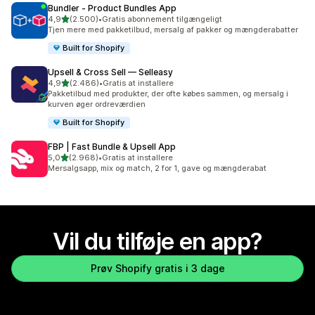
Bundler ‑ Product Bundles App
ud af 5 stjerner
4,9
(2.500)
•
Gratis abonnement tilgængeligt
2500 anmeldelser i alt
Tjen mere med pakketilbud, mersalg af pakker og mængderabatter
Built for Shopify
Upsell & Cross Sell — Selleasy
ud af 5 stjerner
4,9
(2.486)
•
Gratis at installere
2486 anmeldelser i alt
Pakketilbud med produkter, der ofte købes sammen, og mersalg i
kurven øger ordreværdien
Built for Shopify
FBP | Fast Bundle & Upsell App
ud af 5 stjerner
5,0
(2.968)
•
Gratis at installere
2968 anmeldelser i alt
Mersalgsapp, mix og match, 2 for 1, gave og mængderabat
Vil du tilføje en app?
Prøv Shopify gratis i 3 dage