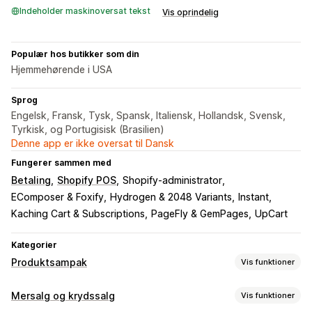
Indeholder maskinoversat tekst
Vis oprindelig
Populær hos butikker som din
Hjemmehørende i USA
Sprog
Engelsk, Fransk, Tysk, Spansk, Italiensk, Hollandsk, Svensk,
Tyrkisk, og Portugisisk (Brasilien)
Denne app er ikke oversat til Dansk
Fungerer sammen med
Betaling
Shopify POS
Shopify-administrator
EComposer & Foxify
Hydrogen & 2048 Variants
Instant
Kaching Cart & Subscriptions
PageFly & GemPages
UpCart
Kategorier
Produktsampak
Vis funktioner
Pakketyper
Mersalg og krydssalg
Vis funktioner
Faste pakker
Multipakker
Miks og match-pakker